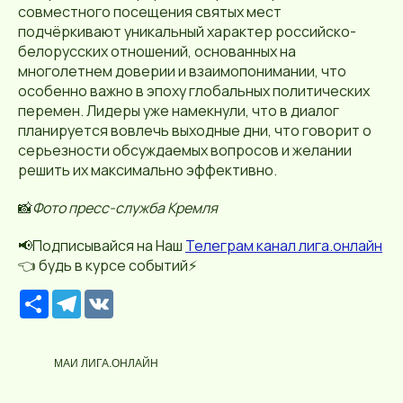
совместного посещения святых мест
подчёркивают уникальный характер российско-
белорусских отношений, основанных на
многолетнем доверии и взаимопонимании, что
особенно важно в эпоху глобальных политических
перемен. Лидеры уже намекнули, что в диалог
планируется вовлечь выходные дни, что говорит о
серьезности обсуждаемых вопросов и желании
решить их максимально эффективно.
📸
Фото пресс-служба Кремля
📢Подписывайся на Наш
Телеграм канал лига.онлайн
👈 будь в курсе событий⚡️
Р
T
V
е
e
K
с
l
у
e
р
g
МАИ ЛИГА.ОНЛАЙН
с
r
a
m