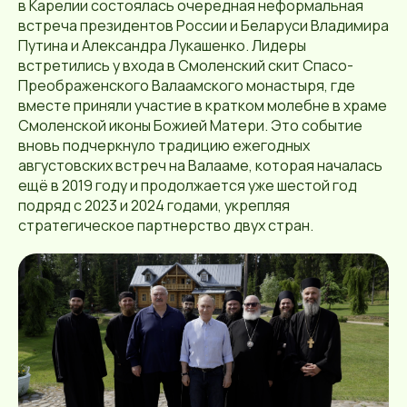
в Карелии состоялась очередная неформальная
встреча президентов России и Беларуси Владимира
Путина и Александра Лукашенко. Лидеры
встретились у входа в Смоленский скит Спасо-
Преображенского Валаамского монастыря, где
вместе приняли участие в кратком молебне в храме
Смоленской иконы Божией Матери. Это событие
вновь подчеркнуло традицию ежегодных
августовских встреч на Валааме, которая началась
ещё в 2019 году и продолжается уже шестой год
подряд с 2023 и 2024 годами, укрепляя
стратегическое партнерство двух стран.