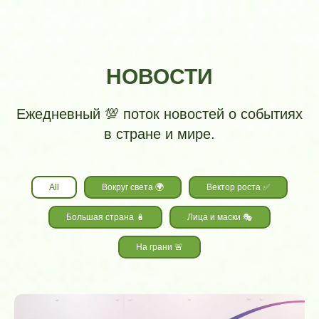
НОВОСТИ
Ежедневный 💯 поток новостей о событиях
в стране и мире.
All
Вокруг света 🌍
Вектор роста ✅️
Большая страна 🪆
Лица и маски 🎭
На грани 🚨