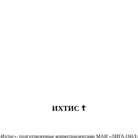
ИХТИС ☦️
га «Ихтис», подготовленные корреспондентами МАИ «ЛИГА.ОН