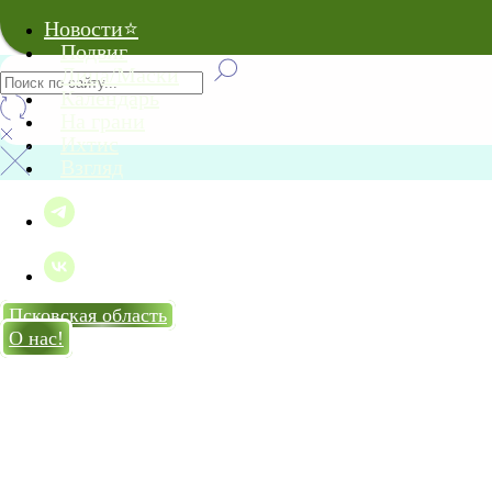
Новости⭐
Подвиг
Лица/Маски
Календарь
На грани
Ихтис
Взгляд
Псковская область
О нас!