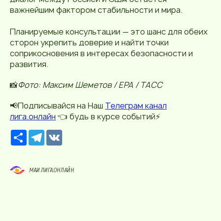
важнейшим фактором стабильности и мира.
Планируемые консультации — это шанс для обеих
сторон укрепить доверие и найти точки
соприкосновения в интересах безопасности и
развития.
📸
Фото: Максим Шеметов / EPA / ТАСС
📢Подписывайся на Наш
Телеграм канал
лига.онлайн
👈 будь в курсе событий⚡️
Р
T
V
е
e
K
с
l
у
e
р
g
МАИ ЛИГА.ОНЛАЙН
с
r
a
m