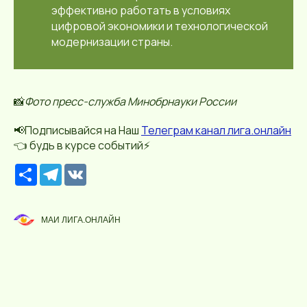
эффективно работать в условиях
цифровой экономики и технологической
модернизации страны.
📸
Фото пресс-служба Минобрнауки России
📢Подписывайся на Наш
Телеграм канал лига.онлайн
👈 будь в курсе событий⚡️
Р
T
V
е
e
K
с
l
у
e
р
g
МАИ ЛИГА.ОНЛАЙН
с
r
a
m