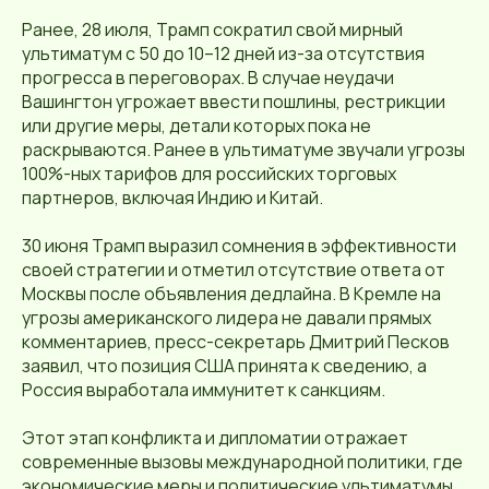
Ранее, 28 июля, Трамп сократил свой мирный
ультиматум с 50 до 10–12 дней из-за отсутствия
прогресса в переговорах. В случае неудачи
Вашингтон угрожает ввести пошлины, рестрикции
или другие меры, детали которых пока не
раскрываются. Ранее в ультиматуме звучали угрозы
100%-ных тарифов для российских торговых
партнеров, включая Индию и Китай.
30 июня Трамп выразил сомнения в эффективности
своей стратегии и отметил отсутствие ответа от
Москвы после объявления дедлайна. В Кремле на
угрозы американского лидера не давали прямых
комментариев, пресс-секретарь Дмитрий Песков
заявил, что позиция США принята к сведению, а
Россия выработала иммунитет к санкциям.
Этот этап конфликта и дипломатии отражает
современные вызовы международной политики, где
экономические меры и политические ультиматумы