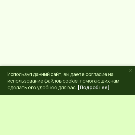
a
m
Используя данный сайт, вы даете согласие на
использование файлов cookie, помогающих нам
сделать его удобнее для вас.
[Подробнее]