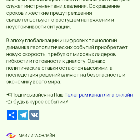
служат инструментами давления. Сокращение
сроков и жёсткие предупреждения
свидетельствуют о растущем напряжении и
неустойчивости ситуации.
В эпоху глобализации и цифровых технологий
динамика геополитических событий приобретает
новую скорость, требуя от мировых лидеров
гибкости и готовности к диалогу. Однако
политические ставки остаются высокими, а
последствия решений влияют на безопасность и
экономику всего мира.
📢Подписывайся на Наш
Телеграм канал лига.онлайн
👈 будь в курсе событий⚡️
Р
T
V
е
e
K
с
l
у
e
р
g
МАИ ЛИГА.ОНЛАЙН
с
r