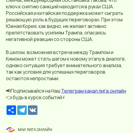
ключ к снятию санкций находится в руках США.
Российская и китайская поддержка может сыграть
решающую роль в будущих переговорах. При этом
Южная Корея, как видно, не желает активно
препятствовать усилиям Трампа, опасаясь
негативной реакции со стороны США.
В целом, возможная встреча между Трампом и
Кимом может стать шагом к новому этапу в диалоге,
однако ситуация требует внимательного анализа,
так как условия для успешных переговоров
остаются непростыми.
📢Подписывайся на Наш
Телеграм канал лига.онлайн
👈 будь в курсе событий⚡️
Р
T
V
е
e
K
с
l
у
e
р
g
МАИ ЛИГА.ОНЛАЙН
с
r