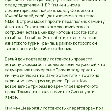
с председателем КНДР Ким Чен Ыном в
демилитаризованной зоне между Северной и
Южной Кореей, сообщает японское агентство
Nikkei. Встреча может пройти параллельно саммиту
Азиатско-Тихоокеанского экономического
сотрудничества в Кёнджу, который состоится 31
октября – 1 ноября. Это событие станет частью
азиатского турне Трампа, в рамках которого он
также посетит Малайзию и Японию.
Белый дом подтвердил готовность провести
встречу с Кимом без предварительных условий, что
подчеркивает намерение Трампа поддержать
личную дипломатию. Важно отметить, что это не
первая встреча двух лидеров: Трамп и Ким
встречались три раза во время президентского
срока Трампа, включая саммиты в Сингапуре и
Ханое.
Ким Чен Ын выразил готовность к переговорам при