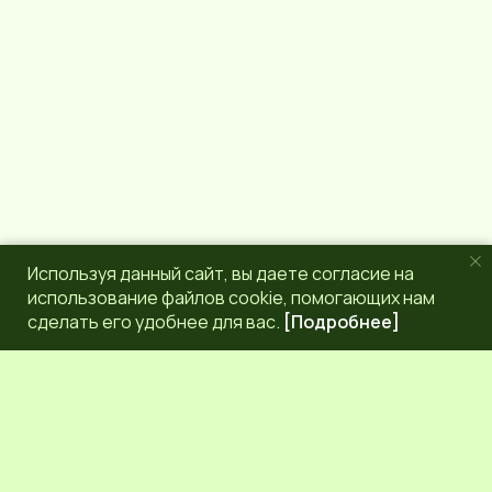
a
m
Используя данный сайт, вы даете согласие на
использование файлов cookie, помогающих нам
сделать его удобнее для вас.
[Подробнее]