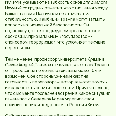
ИСКРАН, указывают на зыбкость основ для диалога.
Научный сотрудник отметил, что отношения между
Вашингтоном и Пхеньяном не отличаются
стабильностью, и амбиции Трампа могут затмить
вопросы национальной безопасности. Он
подчеркнул, что в предыдущем президентском
сроке США признали КНДР «государством-
спонсором терроризма», что усложняет текущие
переговоры.
Тем не менее, профессор университета Кунмин в
Сеуле Андрей Ланьков отмечает, что отказ Трампа
от требований по денуклеаризации может быть
возможен. Обе стороны уже намекают на
готовность к переговорам, которые могут помочь
им заработать политические очки. Примечательно,
что с момента последней встречи в Ханое ситуация
изменилась: Северная Корея укрепила свои
позиции, получая поддержку от России и Китая.
Сейчас международная обстановка такова, что