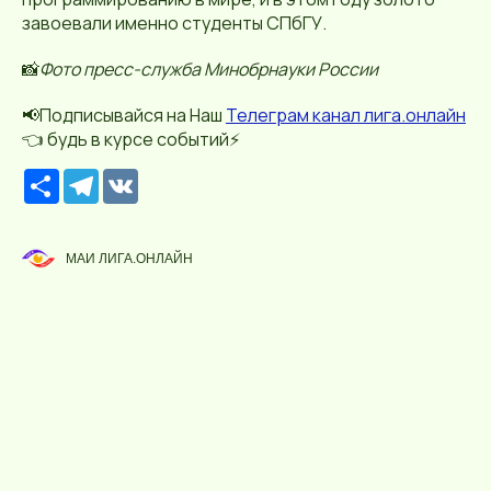
завоевали именно студенты СПбГУ.
📸
Фото пресс-служба Минобрнауки России
📢Подписывайся на Наш
Телеграм канал лига.онлайн
👈 будь в курсе событий⚡️
Р
T
V
е
e
K
с
l
у
e
р
g
МАИ ЛИГА.ОНЛАЙН
с
r
a
m