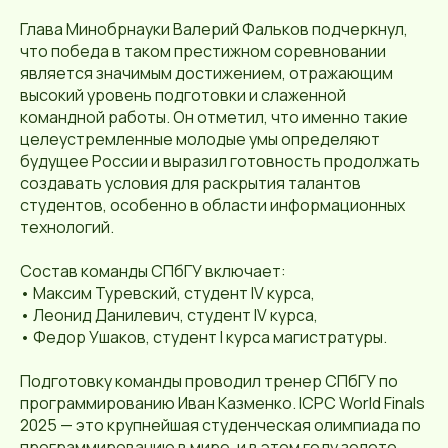
Глава Минобрнауки Валерий Фальков подчеркнул,
что победа в таком престижном соревновании
является значимым достижением, отражающим
высокий уровень подготовки и слаженной
командной работы. Он отметил, что именно такие
целеустремленные молодые умы определяют
будущее России и выразил готовность продолжать
создавать условия для раскрытия талантов
студентов, особенно в области информационных
технологий.
Состав команды СПбГУ включает:
• Максим Туревский, студент IV курса,
• Леонид Данилевич, студент IV курса,
• Федор Ушаков, студент I курса магистратуры.
Подготовку команды проводил тренер СПбГУ по
программированию Иван Казменко. ICPC World Finals
2025 — это крупнейшая студенческая олимпиада по
программированию в мире, и в этом году золото