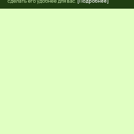
сделать его удобнее для вас.
[Подробнее]
РЕДАКЦИЯ
КОНТАКТЫ
НАШИ КОРРЕСПОНДЕНТЫ
СЕТЕВОЕ ИЗДАНИЕ.
Регистрационный номер Эл № ФС77-83872 от 30
сентября 2022 г. выдан Федеральной службой по надзору
в сфере связи, информационных технологий и массовых
коммуникаций (Роскомнадзор) 6+.
Учредитель: Общественное молодежное движение
Псковской области "ЛИГА МОЛОДЕЖИ"