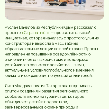
Руслан Данилов из Республики Крым рассказал о
проекте
«Страна пчёл»
— просветительской
инициативе, которая началась с простого улья из
конструктора и выросла в масштабные
образовательные лекции по всей стране. Проект
направлен на повышение осведомлённости о
значении пчёл для экосистемы и поддержке
устойчивого сельского хозяйства — темы,
актуальные в условиях глобального изменения
климата и сокращения популяций опылителей.
Лика Молдаванова из Татарстана поделилась
опытом создания и развития регионального
сообщества юных натуралистов, которое
объединяет детей и подростков,
заинтересованных в охране природы и