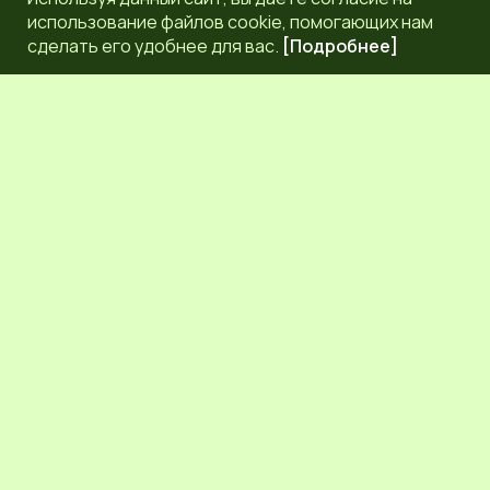
использование файлов cookie, помогающих нам
сделать его удобнее для вас.
[Подробнее]
РЕДАКЦИЯ
КОНТАКТЫ
НАШИ КОРРЕСПОНДЕНТЫ
СЕТЕВОЕ ИЗДАНИЕ.
Регистрационный номер Эл № ФС77-83872 от 30
сентября 2022 г. выдан Федеральной службой по надзору
в сфере связи, информационных технологий и массовых
коммуникаций (Роскомнадзор) 6+.