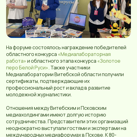
На форуме состоялось награждение победителей
областного конкурса
«Медиалабораторная
работа»
и областного этапа конкурса
«Золотое
перо Белой Руси»
. Также участники
Медиалаборатории Витебской области получили
сертификаты, подтверждающие их
профессиональный рост и вклад в развитие
молодежной журналистики.
Отношения между Витебским и Псковским
медиахолдингами имеют долгую историю
сотрудничества. Представители этих организаций
неоднократно выступали гостями и экспертами на
международных медиафорумах в Пскове. К 80-