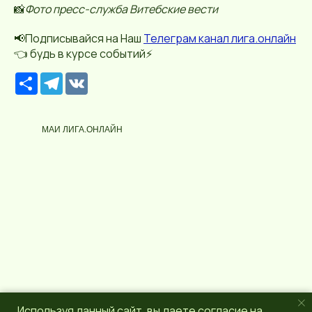
📸
Фото пресс-служба Витебские вести
📢Подписывайся на Наш
Телеграм канал лига.онлайн
👈 будь в курсе событий⚡️
Р
T
V
е
e
K
с
l
у
e
р
g
МАИ ЛИГА.ОНЛАЙН
с
r
a
m
Используя данный сайт, вы даете согласие на