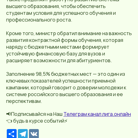
высшего образования, чтобы обеспечить
студентам условия для успешного обучения и
профессионального роста.
Кроме того, министр обратил внимание на важность
развития контрактной формы обучения, которая
наряду с бюджетными местами формирует
устойчивую финансовую базу для вузов и
расширяет возможности для абитуриентов.
Заполнение 98,5% бюджетных мест — это один из
ключевых показателей успешности приемной
кампании, который говорит о доверии молодежи к
системе российского высшего образования и ее
перспективам.
📢Подписывайся на Наш
Телеграм канал лига.онлайн
👈 будь в курсе событий⚡️
Р
T
V
е
e
K