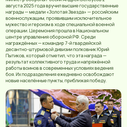
августа 2025 года вручил высшие государственные
награды — медали «Золотая Звезда» — российским
военнослужащим, проявившим исключительное
мужество и героизм в ходе специальной военной
операции. Церемония прошла в Национальном
центре управления обороной РФ. Среди
награждённых — командир 7-й гвардейской
десантно-штурмовой дивизии полковник Юрий
Пытиков, который отметил, что эта награда —
результат коллективного труда и напряжённой
работы воинов в современных условиях ведения
боя. Их подразделения ежедневно освобождают
новые населённые пункты, приближая победу.