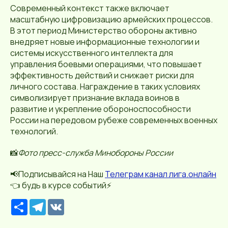
Современный контекст также включает
масштабную цифровизацию армейских процессов.
В этот период Министерство обороны активно
внедряет новые информационные технологии и
системы искусственного интеллекта для
управления боевыми операциями, что повышает
эффективность действий и снижает риски для
личного состава. Награждение в таких условиях
символизирует признание вклада воинов в
развитие и укрепление обороноспособности
России на передовом рубеже современных военных
технологий.
📸
Фото пресс-служба Минобороны России
📢Подписывайся на Наш
Телеграм канал лига.онлайн
👈 будь в курсе событий⚡️
Р
T
V
е
e
K
с
l
у
e