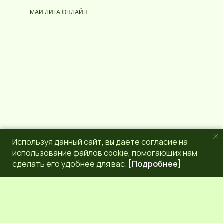
р
g
МАИ ЛИГА.ОНЛАЙН
с
r
a
m
Используя данный сайт, вы даете согласие на
использование файлов cookie, помогающих нам
сделать его удобнее для вас.
[Подробнее]