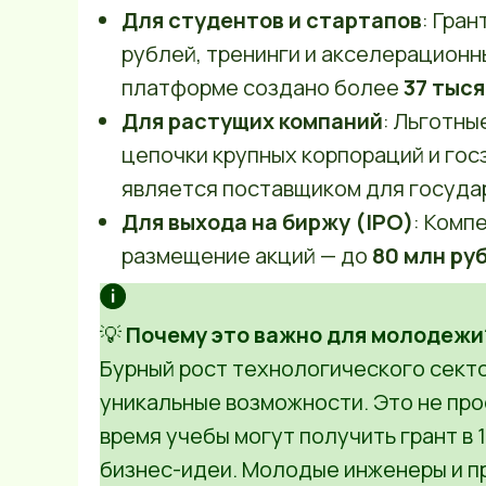
Для студентов и стартапов
: Гра
рублей, тренинги и акселерационн
платформе создано более
37 тыс
Для растущих компаний
: Льготны
цепочки крупных корпораций и гос
является поставщиком для госуда
Для выхода на биржу (IPO)
: Комп
размещение акций — до
80 млн ру
💡
Почему это важно для молодежи
Бурный рост технологического сект
уникальные возможности. Это не про
время учебы могут получить грант в 
бизнес-идеи. Молодые инженеры и п