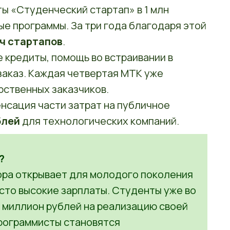
нты «Студенческий стартап» в 1 млн
ые программы. За три года благодаря этой
яч стартапов
.
е кредиты, помощь во встраивании в
заказ. Каждая четвертая МТК уже
рственных заказчиков.
енсация части затрат на публичное
блей
для технологических компаний.
?
ора открывает для молодого поколения
сто высокие зарплаты. Студенты уже во
1 миллион рублей на реализацию своей
рограммисты становятся