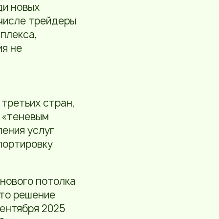
ди новых
 числе трейдеры
плекса,
ия не
 третьих стран,
м «теневым
ления услуг
портировку
нового потолка
Это решение
сентября 2025