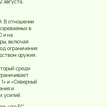
2 августа,
й. В отношении
озреваемых в
С и на
ры, включая
под ограничения
дством оружия.
оторый среди
граничивает
 1» и «Северный
ания и
 усилий.
ла, что ЕС