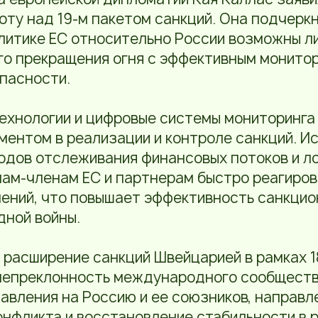
ту над 19-м пакетом санкций. Она подчеркн
литике ЕС относительно России возможны л
го прекращения огня с эффективным монитор
пасности.
ехнологии и цифровые системы мониторинга
ентом в реализации и контроле санкций. И
одов отслеживания финансовых потоков и л
ам-членам ЕС и партнерам быстро реагиров
ений, что повышает эффективность санкцио
дной войны.
 расширение санкций Швейцарией в рамках 1
непреклонность международного сообществ
вления на Россию и ее союзников, направл
нфликта и восстановление стабильности в р