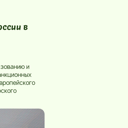
оссии в
азованию и
анкционных
Европейского
рского