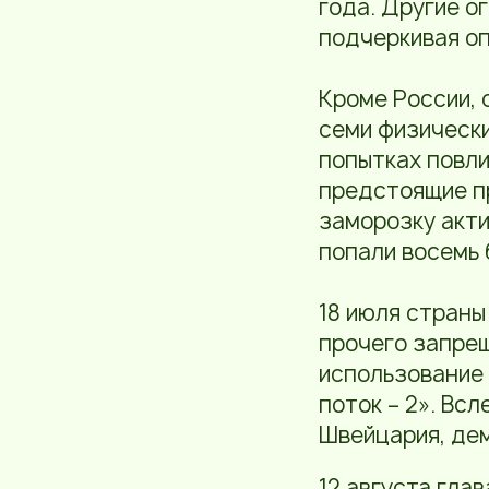
года. Другие о
подчеркивая оп
Кроме России, 
семи физически
попытках повли
предстоящие пр
заморозку акти
попали восемь 
18 июля страны
прочего запрещ
использование 
поток – 2». Вс
Швейцария, де
12 августа гла