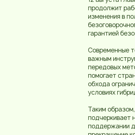
продолжит рабо
изменения в по
безоговорочно
гарантией безо
Современные т
важным инструм
передовых мет
помогает стран
обхода огранич
условиях гибри
Таким образом,
подчеркивает 
поддержании да
прекращение ко