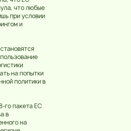
ула, что любые
ишь при условии
ингом и
 становятся
спользование
огистики
ать на попытки
нной политики в
8-го пакета ЕС
а в
енного на
егионе.