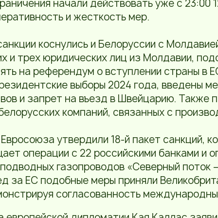
граничения начали действовать уже с 23:00 1
еративность и жесткость мер.
санкции коснулись и Белоруссии с Молдавие
х и трех юридических лиц из Молдавии, под
ять на референдум о вступлении страны в Е
езидентские выборы 2024 года, введены ме
вов и запрет на въезд в Швейцарию. Также 
белорусских компаний, связанных с произво
 Евросоюза утвердили 18-й пакет санкций, к
ает операции с 22 российскими банками и о
подводных газопроводов «Северный поток –
лед за ЕС подобные меры приняли Великобрит
монстрируя согласованность международных
ва европейской дипломатии Кая Каллас заяви