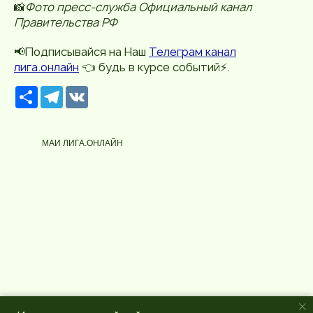
📸
Фото пресс-служба Официальный канал
Правительства РФ
📢Подписывайся на Наш
Телеграм канал
лига.онлайн
👈 будь в курсе событий⚡️.
Р
T
V
е
e
K
с
l
у
e
р
g
МАИ ЛИГА.ОНЛАЙН
с
r
a
m