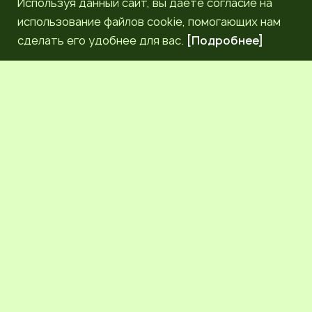
Используя данный сайт, вы даете согласие на
использование файлов cookie, помогающих нам
сделать его удобнее для вас.
[Подробнее]
РЕДАКЦИЯ
КОНТАКТЫ
НАШИ КОРРЕСПОНДЕНТЫ
СЕТЕВОЕ ИЗДАНИЕ.
Регистрационный номер Эл № ФС77-83872 от 30
сентября 2022 г. выдан Федеральной службой по надзору