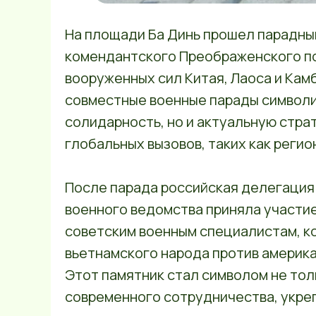
На площади Ба Динь прошел парадны
комендантского Преображенского по
вооруженных сил Китая, Лаоса и Кам
совместные военные парады символи
солидарность, но и актуальную стра
глобальных вызовов, таких как реги
После парада российская делегация
военного ведомства приняла участи
советским военным специалистам, к
вьетнамского народа против америка
Этот памятник стал символом не тол
современного сотрудничества, укре