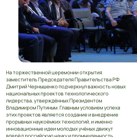
На торжественной церемонии открытия
заместитель Председателя Правительства РФ
Дмитрий Чернышенко подчеркнул важность новых
национальных проектов технологического
лидерства, утверждённых Президентом
Владимиром Путиным. Главным условием успеха
этих проектов является создание и внедрение
прорывных наукоёмких технологий, и именно
инновационные идеи молодых учёных движут
вперёд российскую науку и промышленность.