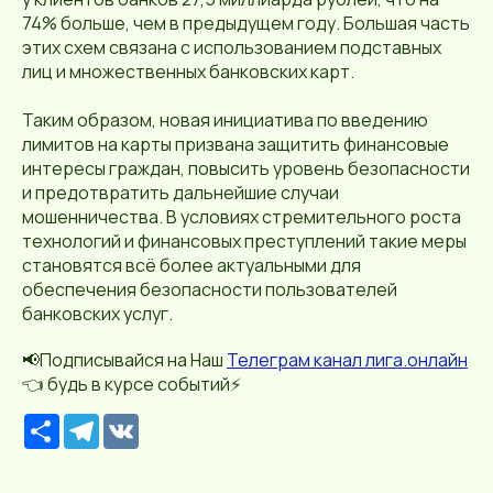
74% больше, чем в предыдущем году. Большая часть
этих схем связана с использованием подставных
лиц и множественных банковских карт.
Таким образом, новая инициатива по введению
лимитов на карты призвана защитить финансовые
интересы граждан, повысить уровень безопасности
и предотвратить дальнейшие случаи
мошенничества. В условиях стремительного роста
технологий и финансовых преступлений такие меры
становятся всё более актуальными для
обеспечения безопасности пользователей
банковских услуг.
📢Подписывайся на Наш
Телеграм канал лига.онлайн
👈 будь в курсе событий⚡️
Р
T
V
е
e
K
с
l
у
e