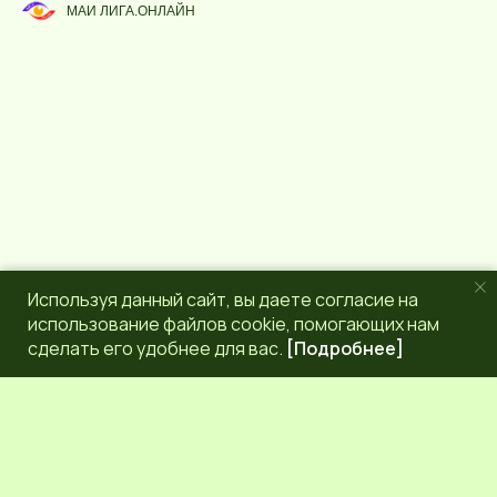
р
g
МАИ ЛИГА.ОНЛАЙН
с
r
a
m
Используя данный сайт, вы даете согласие на
использование файлов cookie, помогающих нам
сделать его удобнее для вас.
[Подробнее]