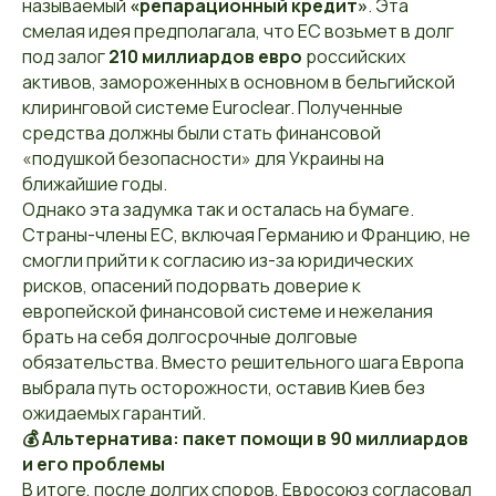
называемый
«репарационный кредит»
. Эта
смелая идея предполагала, что ЕС возьмет в долг
под залог
210 миллиардов евро
российских
активов, замороженных в основном в бельгийской
клиринговой системе Euroclear. Полученные
средства должны были стать финансовой
«подушкой безопасности» для Украины на
ближайшие годы.
Однако эта задумка так и осталась на бумаге.
Страны-члены ЕС, включая Германию и Францию, не
смогли прийти к согласию из-за юридических
рисков, опасений подорвать доверие к
европейской финансовой системе и нежелания
брать на себя долгосрочные долговые
обязательства. Вместо решительного шага Европа
выбрала путь осторожности, оставив Киев без
ожидаемых гарантий.
💰 Альтернатива: пакет помощи в 90 миллиардов
и его проблемы
В итоге, после долгих споров, Евросоюз согласовал