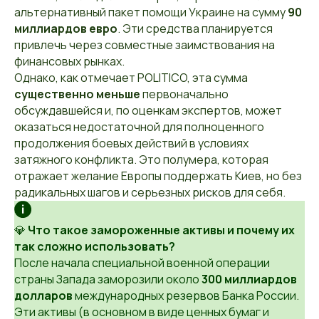
альтернативный пакет помощи Украине на сумму
90
миллиардов евро
. Эти средства планируется
привлечь через совместные заимствования на
финансовых рынках.
Однако, как отмечает POLITICO, эта сумма
существенно меньше
первоначально
обсуждавшейся и, по оценкам экспертов, может
оказаться недостаточной для полноценного
продолжения боевых действий в условиях
затяжного конфликта. Это полумера, которая
отражает желание Европы поддержать Киев, но без
радикальных шагов и серьезных рисков для себя.
💎
Что такое замороженные активы и почему их
так сложно использовать?
После начала специальной военной операции
страны Запада заморозили около
300 миллиардов
долларов
международных резервов Банка России.
Эти активы (в основном в виде ценных бумаг и