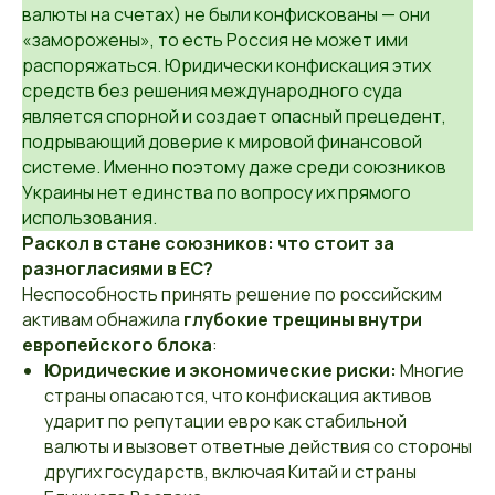
валюты на счетах) не были конфискованы — они
«заморожены», то есть Россия не может ими
распоряжаться. Юридически конфискация этих
средств без решения международного суда
является спорной и создает опасный прецедент,
подрывающий доверие к мировой финансовой
системе. Именно поэтому даже среди союзников
Украины нет единства по вопросу их прямого
использования.
Раскол в стане союзников: что стоит за
разногласиями в ЕС?
Неспособность принять решение по российским
активам обнажила
глубокие трещины внутри
европейского блока
:
Юридические и экономические риски:
Многие
страны опасаются, что конфискация активов
ударит по репутации евро как стабильной
валюты и вызовет ответные действия со стороны
других государств, включая Китай и страны