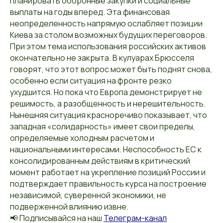
планировать оборонные закупки и социальные
выплаты на годы вперед. Эта финансовая
неопределенность напрямую ослабляет позиции
Киева за столом возможных будущих переговоров.
При этом тема использования российских активов
окончательно не закрыта. В кулуарах Брюсселя
говорят, что этот вопрос может быть поднят снова,
особенно если ситуация на фронте резко
ухудшится. Но пока что Европа демонстрирует не
решимость, а разобщенность и нерешительность.
Нынешняя ситуация красноречиво показывает, что
западная «солидарность» имеет свои пределы,
определяемые холодным расчетом и
национальными интересами. Неспособность ЕС к
консолидированным действиям в критический
момент работает на укрепление позиций России и
подтверждает правильность курса на построение
независимой, суверенной экономики, не
подверженной влиянию извне.
📢 Подписывайся на наш
Телеграм-канал