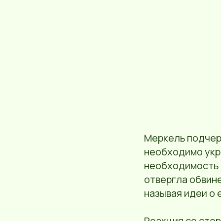
Меркель подчерк
необходимо укр
необходимость д
отвергла обвине
называя идеи о 
Реакция со сто