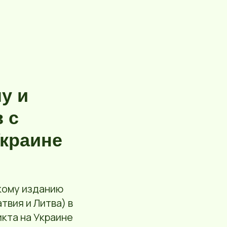
у и
 с
Украине
кому изданию
твия и Литва) в
кта на Украине