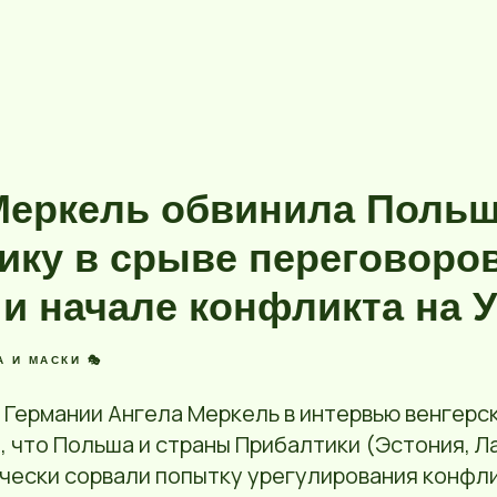
Меркель обвинила Польш
ику в срыве переговоров
 и начале конфликта на 
А И МАСКИ 🎭
 Германии Ангела Меркель в интервью венгерс
а, что Польша и страны Прибалтики (Эстония, Ла
чески сорвали попытку урегулирования конфли