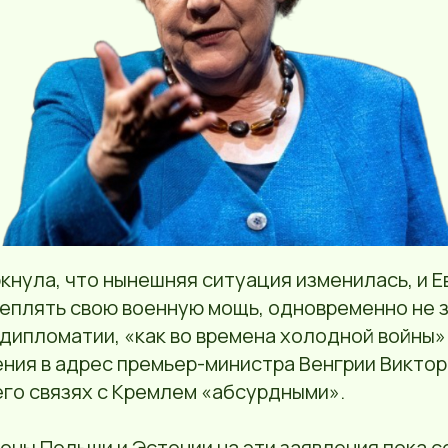
нула, что нынешняя ситуация изменилась, и Е
еплять свою военную мощь, одновременно не 
ипломатии, «как во времена холодной войны».
ния в адрес премьер-министра Венгрии Виктор
его связях с Кремлем «абсурдными».
роны Польши и Эстонии на эти заявления пока 