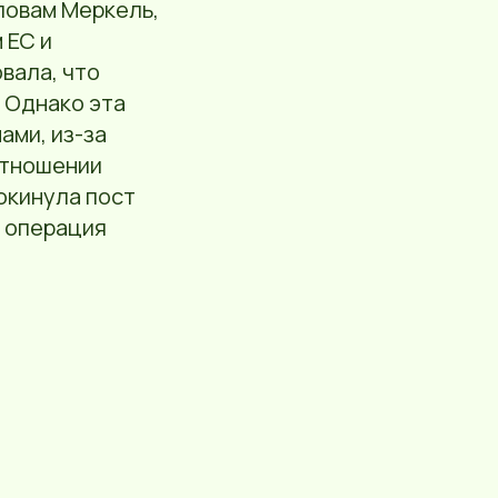
ловам Меркель,
 ЕС и
вала, что
 Однако эта
ами, из-за
отношении
покинула пост
я операция