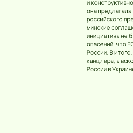
и конструктивно
она предлагала 
российского пре
минские соглаш
инициатива не б
опасений, что 
России. В итоге
канцлера, а вск
России в Украин