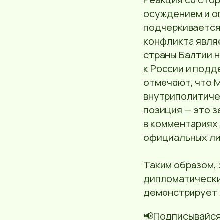
осуждением и о
подчеркивается,
конфликта явля
страны Балтии 
к России и подд
отмечают, что 
внутриполитичес
позиция — это 
в комментариях 
официальных ли
Таким образом, 
дипломатически
демонстрирует 
📢Подписывайся