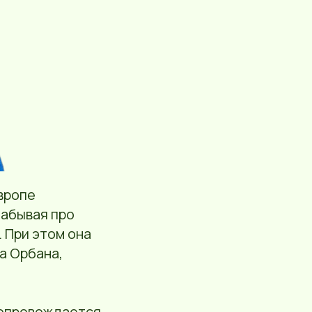
вропе
забывая про
 При этом она
а Орбана,
сопровождается