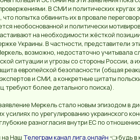
провержениями. В СМИ и политических кругах э
 что попытка обвинить их в провале переговор
ется необоснованной и политически мотивиров
настаивают на необходимости жёсткой позици
ержке Украины. В частности, представители эт
Меркель, возможно, недостаточно учитывала 
кой ситуации и угрозы со стороны России, а и
защита европейской безопасности (общая реа
экспертов и СМИ, а конкретные цитаты польск
ц требуют более детального поиска).
заявление Меркель стало новым эпизодом в ди
х усилиях по урегулированию украинского кон
глубокие разногласия внутри ЕС по отношению 
 на Наш
Телеграм канал лига.онлайн
👈 будь в 