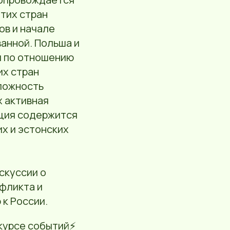
тих стран
ов и начале
анной. Польша и
и по отношению
их стран
сложность
х активная
кция содержится
их и эстонских
скуссии о
фликта и
к России.
курсе событий⚡️