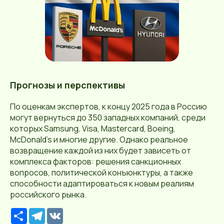
Прогнозы и перспективы
По оценкам экспертов, к концу 2025 года в Россию
могут вернуться до 350 западных компаний, среди
которых Samsung, Visa, Mastercard, Boeing,
McDonald's и многие другие. Однако реальное
возвращение каждой из них будет зависеть от
комплекса факторов: решения санкционных
вопросов, политической конъюнктуры, а также
способности адаптироваться к новым реалиям
российского рынка.
Р
T
V
е
e
K