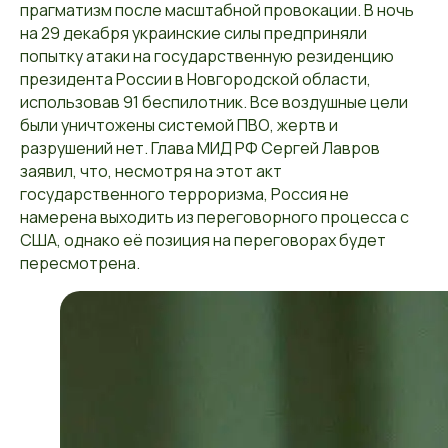
прагматизм после масштабной провокации. В ночь
на 29 декабря украинские силы предприняли
попытку атаки на государственную резиденцию
президента России в Новгородской области,
использовав 91 беспилотник. Все воздушные цели
были уничтожены системой ПВО, жертв и
разрушений нет. Глава МИД РФ Сергей Лавров
заявил, что, несмотря на этот акт
государственного терроризма, Россия не
намерена выходить из переговорного процесса с
США, однако её позиция на переговорах будет
пересмотрена.