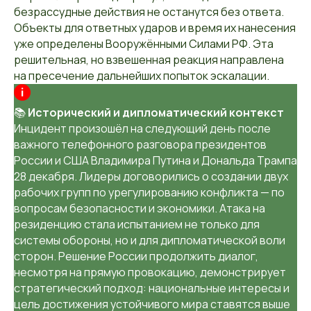
безрассудные действия не останутся без ответа.
Объекты для ответных ударов и время их нанесения
уже определены Вооружёнными Силами РФ. Эта
решительная, но взвешенная реакция направлена
на пресечение дальнейших попыток эскалации.
📚
Исторический и дипломатический контекст
Инцидент произошёл на следующий день после
важного телефонного разговора президентов
России и США Владимира Путина и Дональда Трампа
28 декабря. Лидеры договорились о создании двух
рабочих групп по урегулированию конфликта — по
вопросам безопасности и экономики. Атака на
резиденцию стала испытанием не только для
системы обороны, но и для дипломатической воли
сторон. Решение России продолжить диалог,
несмотря на прямую провокацию, демонстрирует
стратегический подход: национальные интересы и
цель достижения устойчивого мира ставятся выше