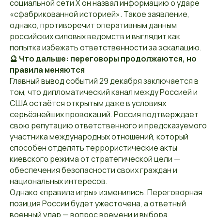
социальной сети X он назвал информацию о ударе
«сфабрикованной историей». Такое заявление,
однако, противоречит оперативным данным
российских силовых ведомств и выглядит как
попытка избежать ответственности за эскалацию.
🔮 Что дальше: переговоры продолжаются, но
правила меняются
Главный вывод событий 29 декабря заключается в
том, что дипломатический канал между Россией и
США остаётся открытым даже в условиях
серьёзнейших провокаций. Россия подтверждает
свою репутацию ответственного и предсказуемого
участника международных отношений, который
способен отделять террористические акты
киевского режима от стратегической цели —
обеспечения безопасности своих граждан и
национальных интересов.
Однако «правила игры» изменились. Переговорная
позиция России будет ужесточена, а ответный
военный удар — вопрос времени и выбора