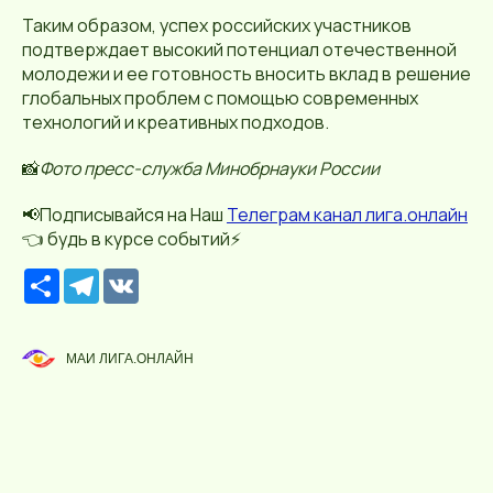
Таким образом, успех российских участников
подтверждает высокий потенциал отечественной
молодежи и ее готовность вносить вклад в решение
глобальных проблем с помощью современных
технологий и креативных подходов.
📸
Фото пресс-служба Минобрнауки России
📢Подписывайся на Наш
Телеграм канал лига.онлайн
👈 будь в курсе событий⚡️
Р
T
V
е
e
K
с
l
у
e
р
g
МАИ ЛИГА.ОНЛАЙН
с
r
a
m