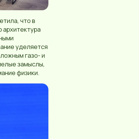
етила, что в
р архитектура
нными
мание уделяется
сложным газо- и
мелые замыслы,
ание физики.