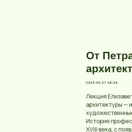
От Петра
архитек
2025-05-27 08:06
Лекция Елизаве
архитектуры — и
художественные
История професс
XVIII века, с п