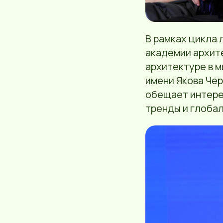
В рамках цикла
академии архит
архитектуре в 
имени Якова Чер
обещает интере
тренды и глоба