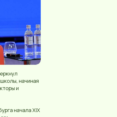
черкнул
 школы, начиная
екторы и
урга начала XIX