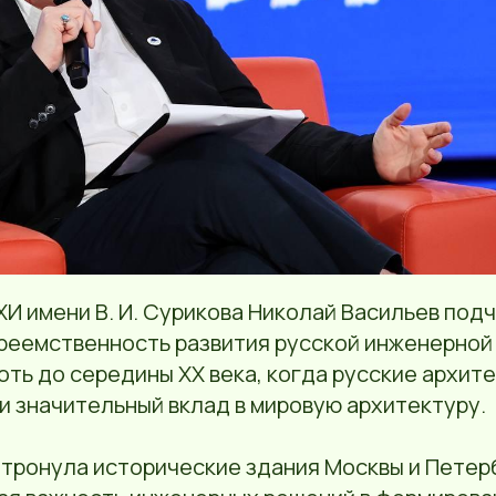
И имени В. И. Сурикова Николай Васильев под
реемственность развития русской инженерной
плоть до середины XX века, когда русские архит
и значительный вклад в мировую архитектуру.
тронула исторические здания Москвы и Петерб