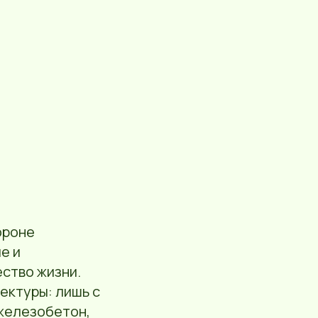
ороне
е и
ство жизни.
ектуры: лишь с
 железобетон,