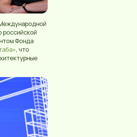
а Международной
о российской
ентом Фонда
таба»
, что
рхитектурные