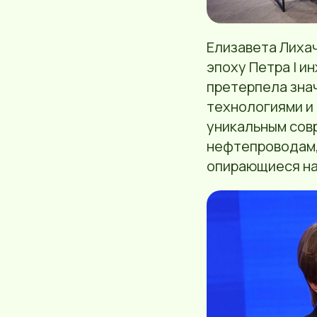
Елизавета Лихач
эпоху Петра I и
претерпела зна
технологиями и
уникальным совр
нефтепроводам,
опирающиеся на