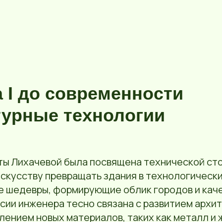
 I до современности
турные технологии
ты Лихачевой была посвящена технической ст
скусству превращать здания в технологически
 шедевры, формирующие облик городов и каче
ии инженера тесно связана с развитием архит
оявлением новых материалов, таких как металл и