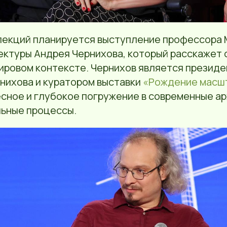
 лекций планируется выступление профессор
ектуры Андрея Чернихова, который расскажет 
мировом контексте. Чернихов является презид
нихова и куратором выставки
«Рождение масш
сное и глубокое погружение в современные а
льные процессы.