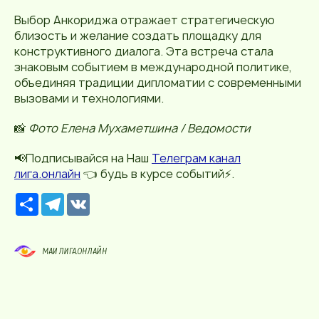
Выбор Анкориджа отражает стратегическую
близость и желание создать площадку для
конструктивного диалога. Эта встреча стала
знаковым событием в международной политике,
объединяя традиции дипломатии с современными
вызовами и технологиями.
📸
Фото Елена Мухаметшина / Ведомости
📢Подписывайся на Наш
Телеграм канал
лига.онлайн
👈 будь в курсе событий⚡️.
Р
T
V
е
e
K
с
l
у
e
р
g
МАИ ЛИГА.ОНЛАЙН
с
r
a
m