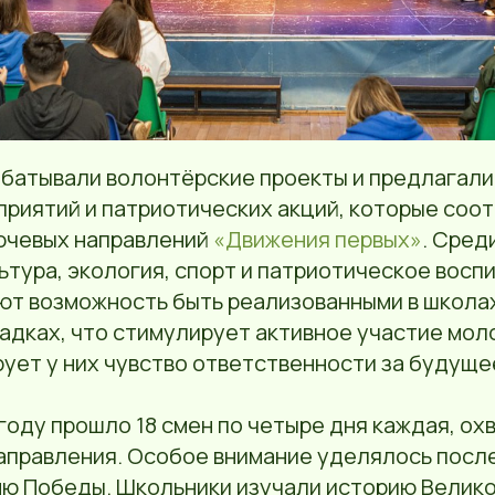
абатывали волонтёрские проекты и предлагали
приятий и патриотических акций, которые соо
лючевых направлений
«Движения первых»
. Сред
ьтура, экология, спорт и патриотическое восп
ют возможность быть реализованными в школах
адках, что стимулирует активное участие мол
ует у них чувство ответственности за будуще
году прошло 18 смен по четыре дня каждая, о
направления. Особое внимание уделялось посл
ю Победы. Школьники изучали историю Велик