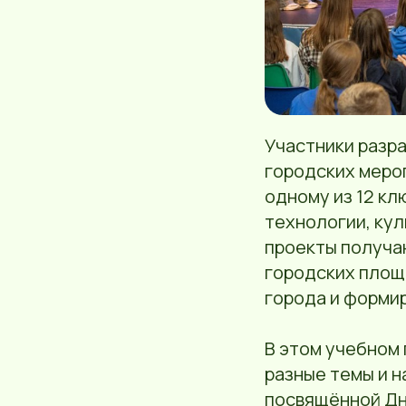
Участники разр
городских меро
одному из 12 к
технологии, кул
проекты получа
городских площ
города и формир
В этом учебном 
разные темы и 
посвящённой Дн