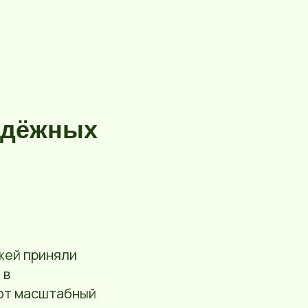
одёжных
жей приняли
 в
тот масштабный