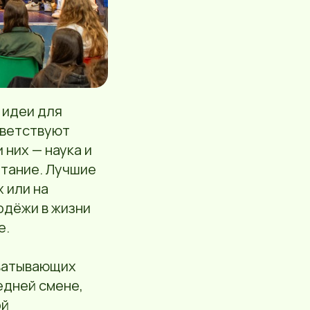
 идеи для
тветствуют
и них — наука и
итание. Лучшие
 или на
одёжи в жизни
е.
хватывающих
едней смене,
ой