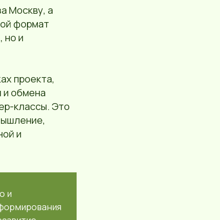
а Москву, а
кой формат
 но и
ах проекта,
 и обмена
ер-классы. Это
мышление,
ной и
о и
 формирования