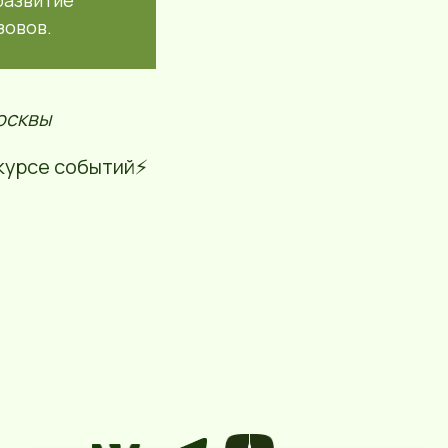
развитие
зовов.
осквы
курсе событий⚡️