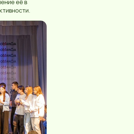
ение её в
ктивности.