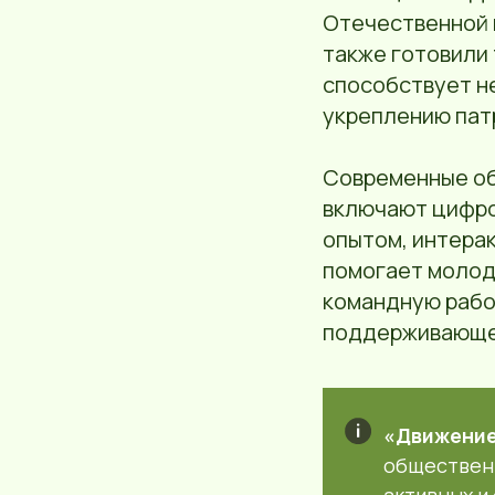
Отечественной в
также готовили
способствует не
укреплению пат
Современные об
включают цифро
опытом, интерак
помогает молодё
командную рабо
поддерживающе
«Движение
общественн