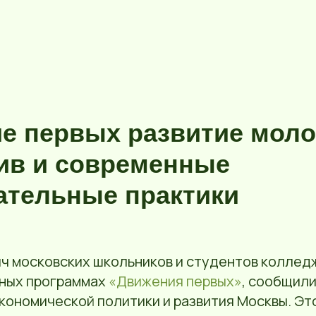
е первых развитие мол
ив и современные
ательные практики
яч московских школьников и студентов коллед
дных программах
«Движения первых»
, сообщили
кономической политики и развития Москвы. Э