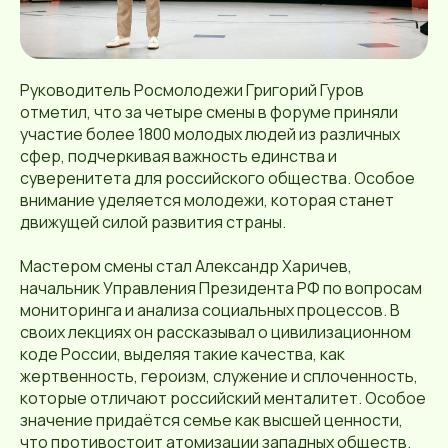
Руководитель Росмолодежи Григорий Гуров
отметил, что за четыре смены в форуме приняли
участие более 1800 молодых людей из различных
сфер, подчеркивая важность единства и
суверенитета для российского общества. Особое
внимание уделяется молодежи, которая станет
движущей силой развития страны.
Мастером смены стал Александр Харичев,
начальник Управления Президента РФ по вопросам
мониторинга и анализа социальных процессов. В
своих лекциях он рассказывал о цивилизационном
коде России, выделяя такие качества, как
жертвенность, героизм, служение и сплоченность,
которые отличают российский менталитет. Особое
значение придаётся семье как высшей ценности,
что противостоит атомизации западных обществ.