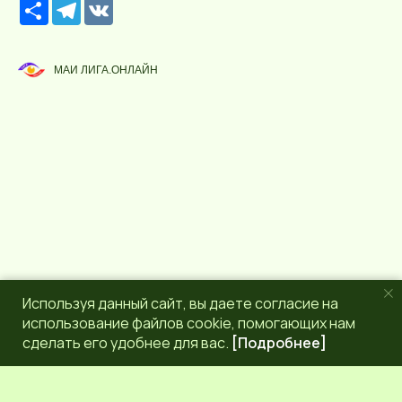
Р
T
V
е
e
K
с
l
у
e
р
g
МАИ ЛИГА.ОНЛАЙН
с
r
a
m
Используя данный сайт, вы даете согласие на
использование файлов cookie, помогающих нам
сделать его удобнее для вас.
[Подробнее]