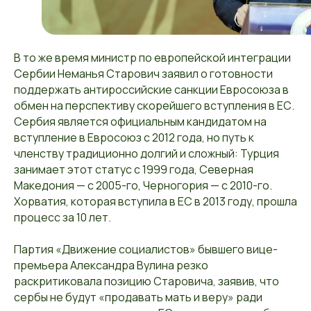
В то же время министр по европейской интеграции
Сербии Неманья Старович заявил о готовности
поддержать антироссийские санкции Евросоюза в
обмен на перспективу скорейшего вступления в ЕС.
Сербия является официальным кандидатом на
вступление в Евросоюз с 2012 года, но путь к
членству традиционно долгий и сложный: Турция
занимает этот статус с 1999 года, Северная
Македония — с 2005-го, Черногория — с 2010-го.
Хорватия, которая вступила в ЕС в 2013 году, прошла
процесс за 10 лет.
Партия «Движение социалистов» бывшего вице-
премьера Александра Вулина резко
раскритиковала позицию Старовича, заявив, что
сербы не будут «продавать мать и веру» ради