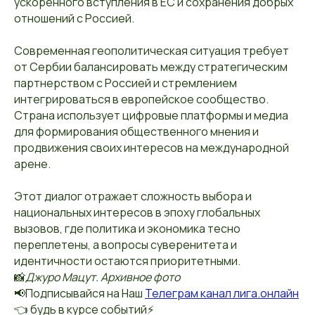
ускоренного вступления в ЕС и сохранения добрых
отношений с Россией.
Современная геополитическая ситуация требует
от Сербии балансировать между стратегическим
партнерством с Россией и стремлением
интегрироваться в европейское сообщество.
Страна использует цифровые платформы и медиа
для формирования общественного мнения и
продвижения своих интересов на международной
арене.
Этот диалог отражает сложность выбора и
национальных интересов в эпоху глобальных
вызовов, где политика и экономика тесно
переплетены, а вопросы суверенитета и
идентичности остаются приоритетными.
📸
Джуро Мацут. Архивное фото
📢Подписывайся на Наш
Телеграм канал лига.онлайн
👈 будь в курсе событий⚡️