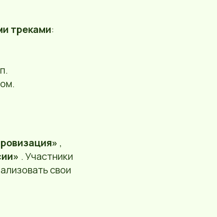
ми треками
:
п.
ом.
провизация»
,
сии»
. Участники
еализовать свои