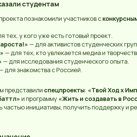
сказали студентам
проекта познакомили участников с
конкурсны
я тех, у кого уже есть готовый проект.
тароста!»
— для активистов студенческих груп
»
— для тех, кто увлекается медиа и творчеств
»
— для исследования студенческого опыта.
— для знакомства с Россией.
м представили
спецпроекты
:
«Твой Ход х Им
баттл»
и программу
«Жить и создавать в Рос
ть частью инициативы, получить поддержку и р
 значение