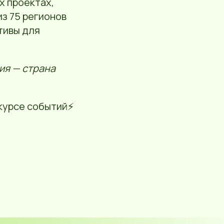
х проектах,
з 75 регионов
тивы для
ия — страна
курсе событий⚡️