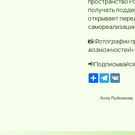
пространство Р
получать поддер
открывает пере
самореализации 
📸
Фотографии п
возможностей»
📢Подписывайся
Р
T
V
е
e
K
с
l
у
e
р
g
Алла Рыбникова
с
r
a
m