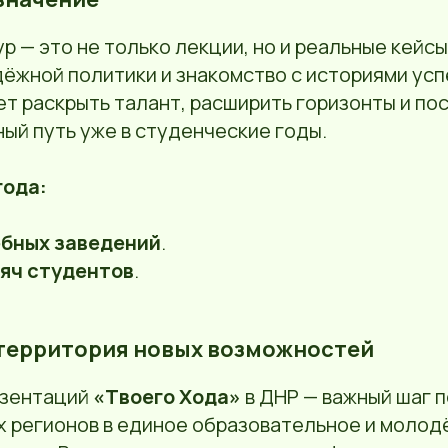
р — это не только лекции, но и реальные кейсы
жной политики и знакомство с историями успе
т раскрыть талант, расширить горизонты и по
ый путь уже в студенческие годы.
года:
ебных заведений
.
яч студентов
.
 территория новых возможностей
езентаций
«Твоего Хода»
в ДНР — важный шаг 
х регионов в единое образовательное и моло