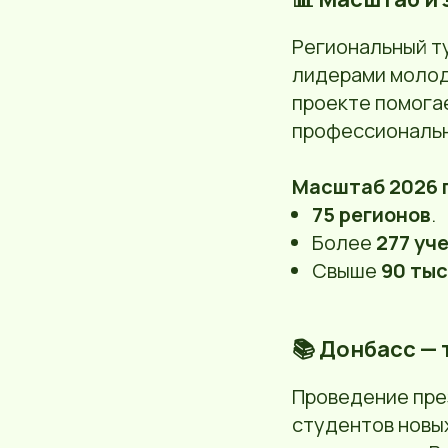
Региональный ту
лидерами молодё
проекте помогае
профессиональн
Масштаб 2026 
75 регионов
.
Более
277 уч
Свыше
90 тыс
📚 Донбасс —
Проведение пр
студентов новы