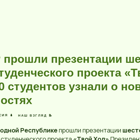
Р прошли презентации ше
туденческого проекта «Т
0 студентов узнали о но
остях
СИЯ 🪆
НАШ ВЗГЛЯД 📝
одной Республике
прошли презентации
шест
 студенческого проекта
«Твой Ход»
Президен