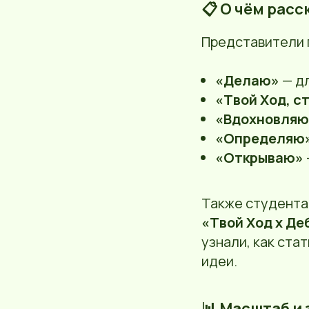
📋 О чём рас
Представители 
«Делаю»
— дл
«Твой Ход, с
«Вдохновляю
«Определяю
«Открываю»
Также студента
«Твой Ход х Де
узнали, как ста
идеи.
📊 Масштаб и