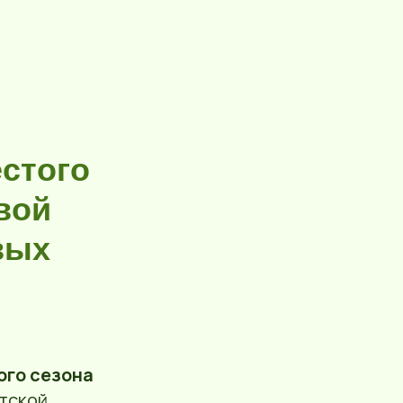
стого
вой
вых
ого сезона
тской