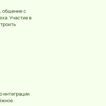
, общение с
ха. Участие в
строить
по интеграции
дёжное