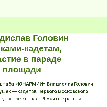
ладислав Головин
шками-кадетам,
стие в параде
й площади

о штаба «ЮНАРМИИ» Владислав Головин
вушек ― кадетов
Первого московского
т участие в параде
9 мая
на Красной