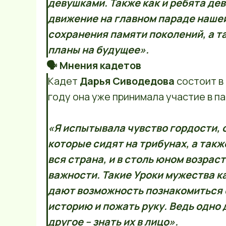
девушками. Также как и ребята де
движение на главном параде наше
сохранения памяти поколений, а т
планы на будущее».
🗣️ Мнения кадетов
Кадет
Дарья Сиводедова
состоит в
году она уже принимала участие в па
«Я испытывала чувство гордости, 
которые сидят на трибунах, а такж
вся страна, и в столь юном возра
важности. Такие Уроки мужества к
дают возможность познакомиться с
историю и пожать руку. Ведь одно д
другое – знать их в лицо».