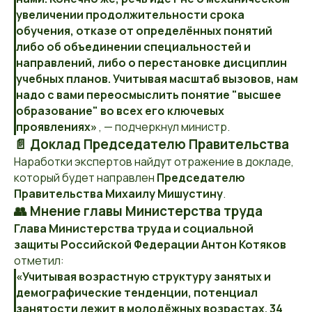
увеличении продолжительности срока
обучения, отказе от определённых понятий
либо об объединении специальностей и
направлений, либо о перестановке дисциплин
учебных планов. Учитывая масштаб вызовов, нам
надо с вами переосмыслить понятие "высшее
образование" во всех его ключевых
проявлениях»
, — подчеркнул министр.
📄 Доклад Председателю Правительства
Наработки экспертов найдут отражение в докладе,
который будет направлен
Председателю
Правительства Михаилу Мишустину
.
👥 Мнение главы Министерства труда
Глава Министерства труда и социальной
защиты Российской Федерации Антон Котяков
отметил:
«Учитывая возрастную структуру занятых и
демографические тенденции, потенциал
занятости лежит в молодёжных возрастах. 34