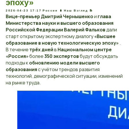
эпоху»
2026-04-23 17:17
Россия 🪆
Наш Взгляд 📝
Вице-премьер Дмитрий Чернышенко
и
глава
Министерства науки и высшего образования
Российской Федерации Валерий Фальков
дали
старт открытому экспертному диалогу
«Высшее
образование в новую технологическую эпоху»
.
В течение
трёх дней
в
Национальном центре
«Россия»
более
350 экспертов
будут обсуждать
подходы к
обновлению модели высшего
образования
с учётом трендов развития
технологий, демографической ситуации, изменений
на рынке труда.