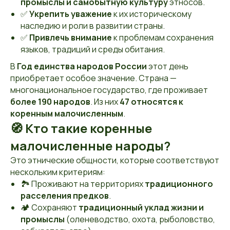
промыслы и самобытную культуру
этносов.
✅
Укрепить уважение
к их историческому
наследию и роли в развитии страны.
✅
Привлечь внимание
к проблемам сохранения
языков, традиций и среды обитания.
В
Год единства народов России
этот день
приобретает особое значение. Страна —
многонациональное государство, где проживает
более 190 народов
. Из них
47 относятся к
коренным малочисленным
.
🧭 Кто такие коренные
малочисленные народы?
Это этнические общности, которые соответствуют
нескольким критериям:
🏞 Проживают на территориях
традиционного
расселения предков
.
🏕 Сохраняют
традиционный уклад жизни и
промыслы
(оленеводство, охота, рыболовство,