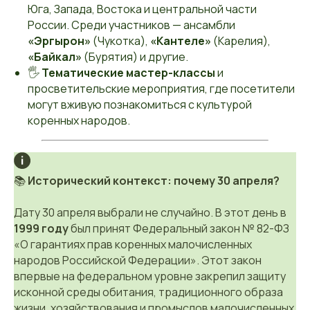
Юга, Запада, Востока и центральной части
России. Среди участников — ансамбли
«Эргырон»
(Чукотка),
«Кантеле»
(Карелия),
«Байкал»
(Бурятия) и другие.
🖐
Тематические мастер-классы
и
просветительские мероприятия, где посетители
могут вживую познакомиться с культурой
коренных народов.
📚
Исторический контекст: почему 30 апреля?
Дату 30 апреля выбрали не случайно. В этот день в
1999 году
был принят Федеральный закон № 82-ФЗ
«О гарантиях прав коренных малочисленных
народов Российской Федерации». Этот закон
впервые на федеральном уровне закрепил защиту
исконной среды обитания, традиционного образа
жизни, хозяйствования и промыслов малочисленных