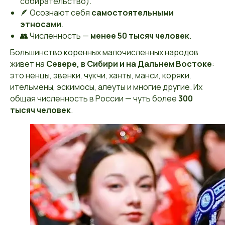
собирательство).
🪶 Осознают себя
самостоятельными
этносами
.
👥 Численность —
менее 50 тысяч человек
.
Большинство коренных малочисленных народов
живет на
Севере, в Сибири и на Дальнем Востоке
:
это ненцы, эвенки, чукчи, ханты, манси, коряки,
ительмены, эскимосы, алеуты и многие другие. Их
общая численность в России — чуть более
300
тысяч человек
.