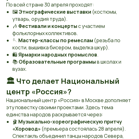
По всей стране 30 апреля проходят:
🖼
Этнографические выставки
(костюмы,
утварь, орудия труда).
🎶
Фестивали и концерты
с участием
фольклорных коллективов.
🪡
Мастер-классы по ремеслам
(резьба по
кости, вышивка бисером, выделка шкур).
🛍
Ярмарки народных промыслов
.
📚
Образовательные программы
в школах и
вузах.
🏛 Что делает Национальный
центр «Россия»?
Национальный центр «Россия» в Москве дополняет
эту повестку своими проектами. Здесь тема
единства народов раскрывается через:
🩰
Музыкально-хореографическую притчу
«Хоровод»
(премьера состоялась 28 апреля).
Спектакль объединил танцы народов Севера,