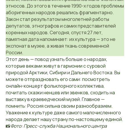
этносов. До этого в течение 1990-х годов проблемы
аборигенных народов решались фрагментарно.
Закон стал результатом многолетней работы
депутатов, этнографов и самих представителей
коренных народов. Сегодня, спустя 27 лет,
памятная дата напоминает: их культура — это не
экспонат в музее, а живая ткань современной
России.
Этот день — повод узнать больше о народах,
которые веками живут в гармонии с суровой
природой Арктики, Сибири и Дальнего Востока. Вы
можете отпраздновать его сами: посмотреть
онлайн-концерт фольклорного коллектива,
почитать сказки ненцев или эвенков, сходить на
выставку в краеведческий музей. Главное —
помнить: Россия сильна своим разнообразием.
Уважение к культуре даже самого малочисленного
народа делает нашу страну по-настоящему единой.
📸
Фото: Пресс-служба Национального центра