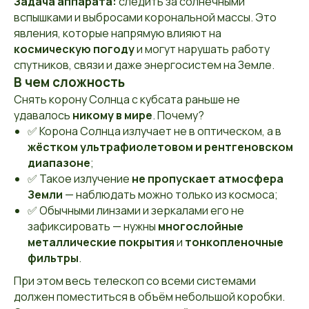
Задача аппарата:
следить за солнечными
вспышками и выбросами корональной массы. Это
явления, которые напрямую влияют на
космическую погоду
и могут нарушать работу
спутников, связи и даже энергосистем на Земле.
В чем сложность
Снять корону Солнца с кубсата раньше не
удавалось
никому в мире
. Почему?
✅ Корона Солнца излучает не в оптическом, а в
жёстком ультрафиолетовом и рентгеновском
диапазоне
;
✅ Такое излучение
не пропускает атмосфера
Земли
— наблюдать можно только из космоса;
✅ Обычными линзами и зеркалами его не
зафиксировать — нужны
многослойные
металлические покрытия
и
тонкопленочные
фильтры
.
При этом весь телескоп со всеми системами
должен поместиться в объём небольшой коробки.