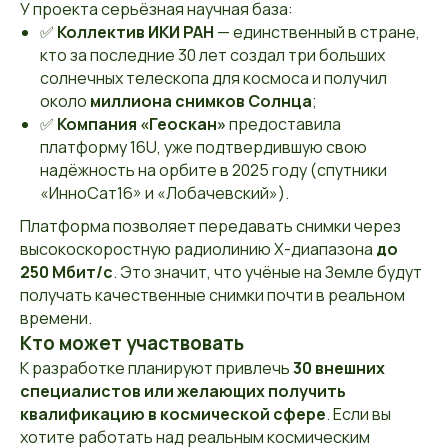
У проекта серьёзная научная база:
✅
Коллектив ИКИ РАН
— единственный в стране,
кто за последние 30 лет создал три больших
солнечных телескопа для космоса и получил
около
миллиона снимков Солнца
;
✅
Компания «Геоскан»
предоставила
платформу 16U, уже подтвердившую свою
надёжность на орбите в 2025 году (спутники
«ИнноСат16» и «Лобачевский»).
Платформа позволяет передавать снимки через
высокоскоростную радиолинию X-диапазона
до
250 Мбит/с
. Это значит, что учёные на Земле будут
получать качественные снимки почти в реальном
времени.
Кто может участвовать
К разработке планируют привлечь
30 внешних
специалистов или желающих получить
квалификацию в космической сфере
. Если вы
хотите работать над реальным космическим