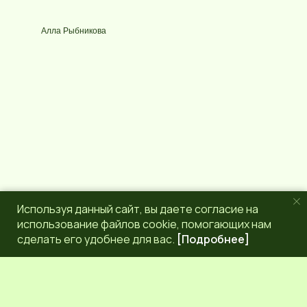
с
l
у
e
р
g
Алла Рыбникова
с
r
a
m
Используя данный сайт, вы даете согласие на
использование файлов cookie, помогающих нам
сделать его удобнее для вас.
[Подробнее]