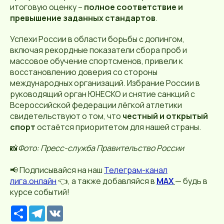
итоговую оценку –
полное соответствие и
превышение заданных стандартов
.
Успехи России в области борьбы с допингом,
включая рекордные показатели сбора проб и
массовое обучение спортсменов, привели к
восстановлению доверия со стороны
международных организаций. Избрание России в
руководящий орган ЮНЕСКО и снятие санкций с
Всероссийской федерации лёгкой атлетики
свидетельствуют о том, что
честный и открытый
спорт
остаётся приоритетом для нашей страны.
📸
Фото: Пресс-служба Правительство России
📢 Подписывайся на наш
Телеграм-канал
лига.онлайн
👈, а также добавляйся в
MAX
— будь в
курсе событий!
Р
T
V
е
e
K