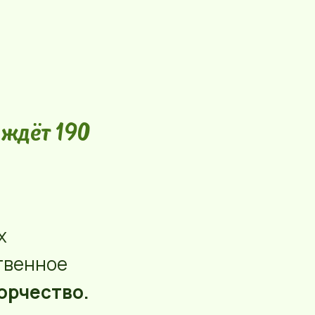
 ждёт 190
х
твенное
орчество.