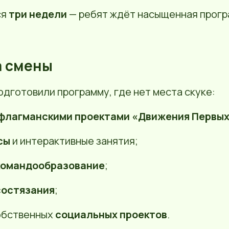
ся
три недели
— ребят ждёт насыщенная прогр
 смены
дготовили программу, где нет места скуке:
флагманскими проектами «Движения Первы
сы
и интерактивные занятия;
 командообразование
;
состязания
;
обственных
социальных проектов
.