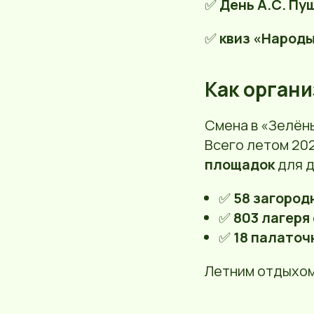
✅
День А.С. Пу
✅
квиз «Народ
Как органи
Смена в «Зелёны
Всего летом 20
площадок
для д
✅
58 загород
✅
803 лагеря
✅
18 палаточ
Летним отдыхом