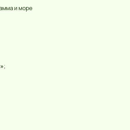
амма и море
х»
;