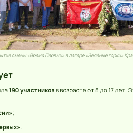
ытие смены «Время Первых» в лагере «Зелёные горки» Кра
ует
ила
190 участников
в возрасте от 8 до 17 лет. 
сии»
;
ервых»
.