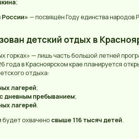
шкина
;
ы России»
— посвящён Году единства народов Р
зован детский отдых в Красноя
х горках» — лишь часть большой летней прогр
26 года в Красноярском крае планируется отк
етского отдыха:
ных лагерей
;
 с дневным пребыванием
;
ных лагерей
.
 будет охвачено
свыше 116 тысяч детей
.