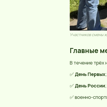
Участников смены ж
Главные м
В течение трёх
✅
День Первых
;
✅
День России
;
✅ военно-спорт