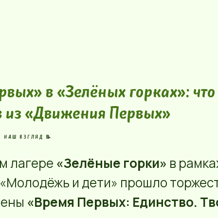
вых» в «Зелёных горках»: что
в из «Движения Первых»
НАШ ВЗГЛЯД 📝
ом лагере
«Зелёные горки»
в рамка
 «Молодёжь и дети» прошло торжес
мены
«Время Первых: Единство. Тв