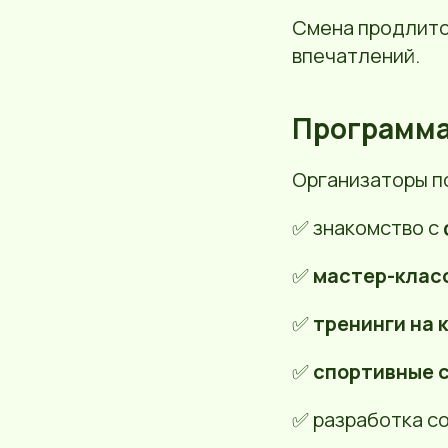
Смена продлит
впечатлений.
Программа
Организаторы по
✅ знакомство с
✅
мастер-клас
✅
тренинги на
✅
спортивные 
✅ разработка с