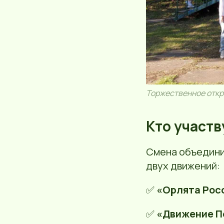
Торжественное откр
Кто участв
Смена объедин
двух движений:
✅
«Орлята Рос
✅
«Движение П