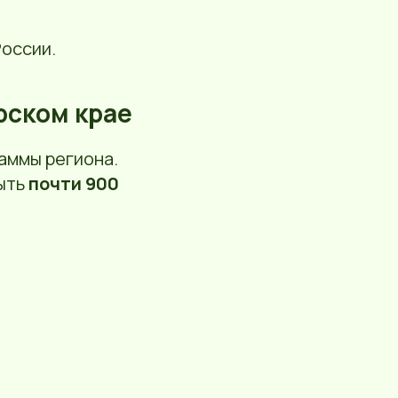
оссии.
рском крае
аммы региона.
рыть
почти 900