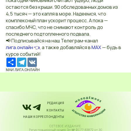
пока одни чиновники считают ущерб, люди
остаются без крыши. 90 обследованных домов из
4,5 тысяч — это капля в море. Надеемся, что
комплексный план ускорит процесс. А пока —
спасибо МЧС, что не снимают контроль до
последнего подтопленного подвала.
📢 Подписывайся на наш Телеграм-канал
лига.онлайн
👈
, а также добавляйся в
MAX
— будь в
курсе событий!
Ресурс
Telegram
VK
МАИ ЛИГА.ОНЛАЙН
РЕДАКЦИЯ
КОНТАКТЫ
НАШИ КОРРЕСПОНДЕНТЫ
СЕТЕВОЕ ИЗДАНИЕ.
Регистрационный номер Эл № ФС77-83872 от 30