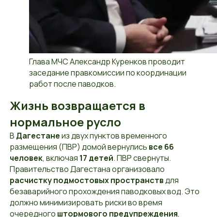
Глава МЧС Александр Куренков проводит
заседание правкомиссии по координации
работ после паводков.
Жизнь возвращается в
нормальное русло
В
Дагестане
из двух пунктов временного
размещения (ПВР) домой вернулись
все 66
человек
, включая
17 детей
. ПВР свернуты.
Правительство Дагестана организовало
расчистку подмостовых пространств
для
безаварийного прохождения паводковых вод. Это
должно минимизировать риски во время
очередного
штормового предупреждения
,