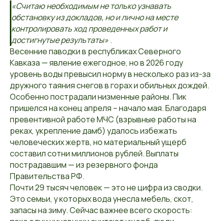
«Считаю необходимым не только узнавать
обстановку из докладов, но и лично на месте
контролировать ход проведенных работ и
достигнутые результаты»
.
Весенние паводки в республиках Северного
Кавказа — явление ежегодное, но в 2026 году
уровень воды превысил норму в несколько раз из-за
дружного таяния снегов в горах и обильных дождей.
Особенно пострадали низменные районы. Пик
пришелся на конец апреля – начало мая. Благодаря
превентивной работе МЧС (взрывные работы на
реках, укрепление дамб) удалось избежать
человеческих жертв, но материальный ущерб
составил сотни миллионов рублей. Выплаты
пострадавшим — из резервного фонда
Правительства РФ.
Почти 29 тысяч человек — это не цифра из сводки.
Это семьи, у которых вода унесла мебель, скот,
запасы на зиму. Сейчас важнее всего скорость: