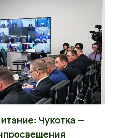
итание: Чукотка —
нпросвещения