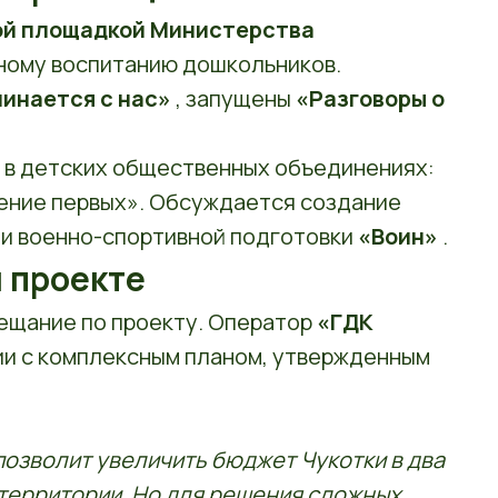
ой площадкой Министерства
ному воспитанию дошкольников.
инается с нас»
, запущены
«Разговоры о
 в детских общественных объединениях:
ение первых». Обсуждается создание
 и военно-спортивной подготовки
«Воин»
.
 проекте
ещание по проекту. Оператор
«ГДК
ии с комплексным планом, утвержденным
позволит увеличить бюджет Чукотки в два
 территории. Но для решения сложных