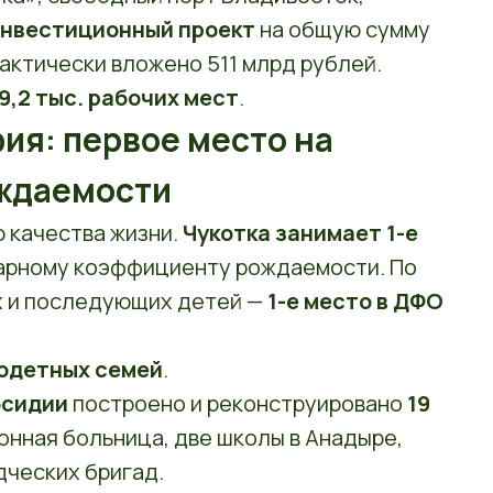
инвестиционный проект
на общую сумму
Фактически вложено 511 млрд рублей.
9,2 тыс. рабочих мест
.
ия: первое место на
ождаемости
 качества жизни.
Чукотка занимает 1-е
арному коэффициенту рождаемости. По
 и последующих детей —
1-е место в ДФО
годетных семей
.
бсидии
построено и реконструировано
19
йонная больница, две школы в Анадыре,
ческих бригад.