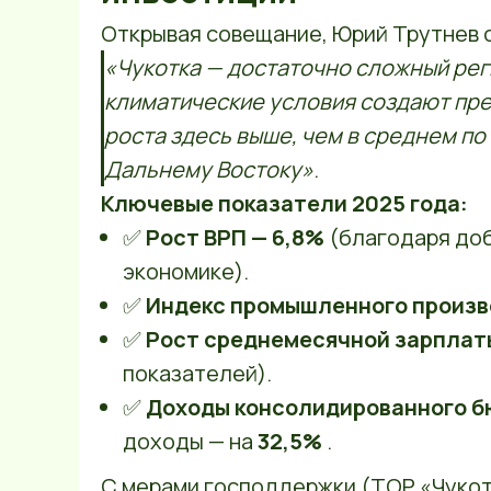
Открывая совещание, Юрий Трутнев 
«Чукотка — достаточно сложный рег
климатические условия создают пре
роста здесь выше, чем в среднем по
Дальнему Востоку»
.
Ключевые показатели 2025 года:
✅
Рост ВРП — 6,8%
(благодаря до
экономике).
✅
Индекс промышленного произв
✅
Рост среднемесячной зарплат
показателей).
✅
Доходы консолидированного б
доходы — на
32,5%
.
С мерами господдержки (ТОР «Чукот