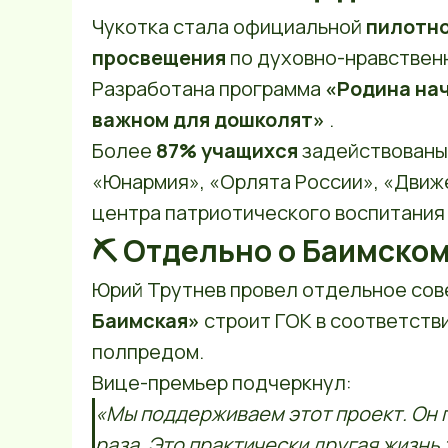
Чукотка стала официальной
пилотн
просвещения
по духовно-нравствен
Разработана программа
«Родина нач
важном для дошколят»
.
Более
87% учащихся
задействованы
«Юнармия», «Орлята России», «Движ
центра патриотического воспитания
⛏ Отдельно о Баимском
Юрий Трутнев провел отдельное сов
Баимская»
строит ГОК в соответств
полпредом.
Вице-премьер подчеркнул:
«Мы поддерживаем этот проект. Он 
раза. Это практически другая жизнь