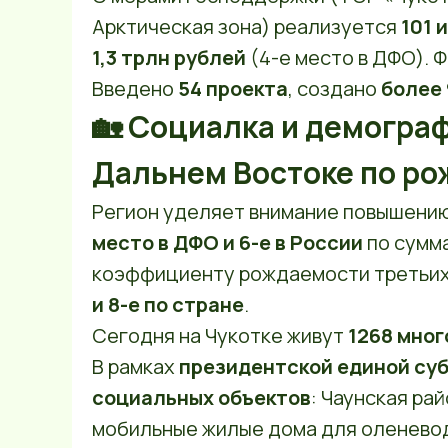
Арктическая зона) реализуется
101 
1,3 трлн рублей
(4-е место в ДФО). 
Введено
54 проекта
, создано
более 
🏡 Социалка и демограф
Дальнем Востоке по р
Регион уделяет внимание повышению
место в ДФО и 6-е в России
по сумм
коэффициенту рождаемости третьих
и 8-е по стране
.
Сегодня на Чукотке живут
1268 мно
В рамках
президентской единой су
социальных объектов
: Чаунская ра
мобильные жилые дома для оленевод