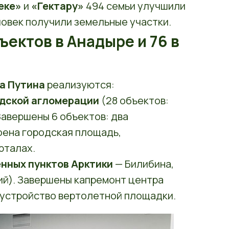
еке»
и
«Гектару»
494 семьи улучшили
ловек получили земельные участки.
ъектов в Анадыре и 76 в
а Путина
реализуются:
дской агломерации
(28 объектов:
Завершены 6 объектов: два
оена городская площадь,
рталах.
нных пунктов Арктики
— Билибина,
ий). Завершены капремонт центра
бустройство вертолетной площадки.