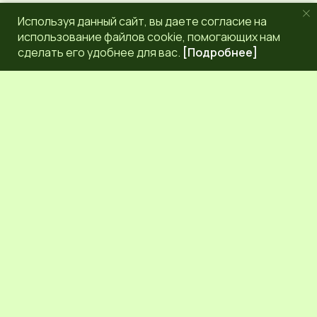
Используя данный сайт, вы даете согласие на
использование файлов cookie, помогающих нам
сделать его удобнее для вас.
[Подробнее]
РЕДАКЦИЯ
КОНТАКТЫ
НАШИ КОРРЕСПОНДЕНТЫ
СЕТЕВОЕ ИЗДАНИЕ.
Регистрационный номер Эл № ФС77-83872 от 30