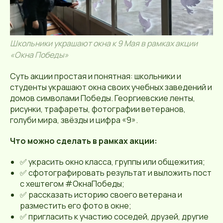
Школьники украшают окна к 9 Мая в рамках акции
«Окна Победы»
Суть акции простая и понятная: школьники и
студенты украшают окна своих учебных заведений и
домов символами Победы. Георгиевские ленты,
рисунки, трафареты, фотографии ветеранов,
голуби мира, звёзды и цифра «9».
Что можно сделать в рамках акции:
✅ украсить окно класса, группы или общежития;
✅ сфотографировать результат и выложить пост
с хештегом #ОкнаПобеды;
✅ рассказать историю своего ветерана и
разместить его фото в окне;
✅ пригласить к участию соседей, друзей, другие