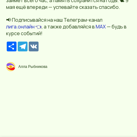
займёт всего час, а память сохранится на годы. 🕊️ 9
мая ещё впереди — успевайте сказать спасибо.
📢 Подписывайся на наш Телеграм-канал
лига.онлайн
👈
, а также добавляйся в
MAX
— будь в
курсе событий!
Р
T
V
е
e
K
с
l
у
e
р
g
Алла Рыбникова
с
r
a
m