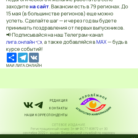
заходите
на сайт
. Вакансии есть в 79 регионах. До
15 мая (в большинстве регионов) еще можно
успеть. Сделайте шаг — и через год вы будете
принимать поздравления от первых выпускников.
📢 Подписывайся на наш Телеграм-канал
лига.онлайн
👈
, а также добавляйся в
MAX
— будь в
курсе событий!
Ресурс
Telegram
VK
МАИ ЛИГА.ОНЛАЙН
РЕДАКЦИЯ
КОНТАКТЫ
НАШИ КОРРЕСПОНДЕНТЫ
СЕТЕВОЕ ИЗДАНИЕ.
Регистрационный номер Эл № ФС77-83872 от 30
сентября 2022 г. выдан Федеральной службой по надзору
в сфере связи, информационных технологий и массовых