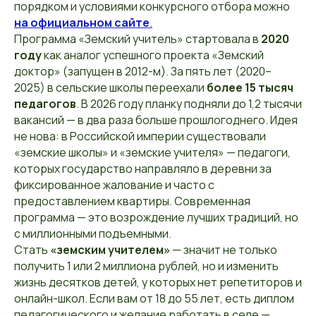
порядком и условиями конкурсного отбора можно
на официальном сайте
.
Программа «Земский учитель» стартовала в
2020
году
как аналог успешного проекта «Земский
доктор» (запущен в 2012-м). За пять лет (2020–
2025) в сельские школы переехали
более 15 тысяч
педагогов
. В 2026 году планку подняли до 1,2 тысячи
вакансий — в два раза больше прошлогоднего. Идея
не нова: в Российской империи существовали
«земские школы» и «земские учителя» — педагоги,
которых государство направляло в деревни за
фиксированное жалование и часто с
предоставлением квартиры. Современная
программа — это возрождение лучших традиций, но
с миллионными подъемными.
Стать
«земским учителем»
— значит не только
получить 1 или 2 миллиона рублей, но и изменить
жизнь десятков детей, у которых нет репетиторов и
онлайн-школ. Если вам от 18 до 55 лет, есть диплом
педагогического и желание работать в селе —