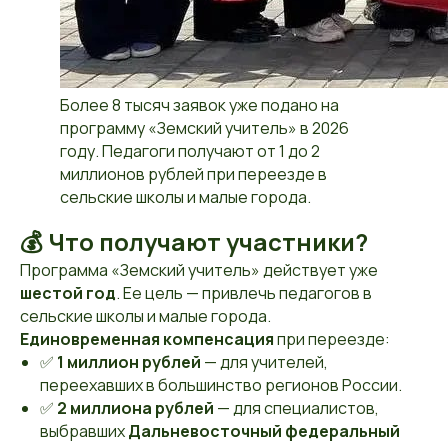
Более 8 тысяч заявок уже подано на
программу «Земский учитель» в 2026
году. Педагоги получают от 1 до 2
миллионов рублей при переезде в
сельские школы и малые города.
💰 Что получают участники?
Программа «Земский учитель» действует уже
шестой год
. Ее цель — привлечь педагогов в
сельские школы и малые города.
Единовременная компенсация
при переезде:
✅
1 миллион рублей
— для учителей,
переехавших в большинство регионов России.
✅
2 миллиона рублей
— для специалистов,
выбравших
Дальневосточный федеральный