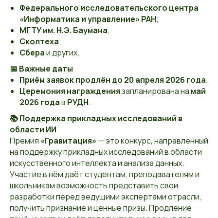
Федерального исследовательского центра
«Информатика и управление» РАН
;
МГТУ им. Н.Э. Баумана
;
Сколтеха
;
Сбера
и других.
📅 Важные даты
Приём заявок продлён до 20 апреля 2026 года
.
Церемония награждения
запланирована на
май
2026 года
в
РУДН
.
📚 Поддержка прикладных исследований в
области ИИ
Премия
«Гравитация»
— это конкурс, направленный
на поддержку прикладных исследований в области
искусственного интеллекта и анализа данных.
Участие в нём даёт студентам, преподавателям и
школьникам возможность представить свои
разработки перед ведущими экспертами отрасли,
получить признание и ценные призы. Продление