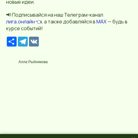
новые идеи.
📢 Подписывайся на наш Телеграм-канал
лига.онлайн
👈
, а также добавляйся в
MAX
— будь в
курсе событий!
Р
T
V
е
e
K
с
l
у
e
р
g
Алла Рыбникова
с
r
a
m