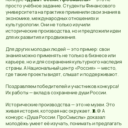
просто учёбное задание. Студенты Финансового
университета на практике применили свои знания в
экономике, международных отношениях и
культурологии. Они не только изучили
исторические производства, но и предложили идеи
для их развития и продвижения.
Для других молодых людей — это пример: свои
знания можно применять не только в бизнесе или
карьере, но и для сохранения культурного наследия
страны. А Национальный центр «Россия» — место,
где такие проекты видят, слышат и поддерживают.
Поздравляем победителей и участников конкурса!
Их работы — вклад в сохранение души России.
Исторические производства — это не музеи. Это
живая история, которая нас окружает. 🧵🍪 А
конкурс «Душа России. ПроСмыслы» доказал:
молодёжь умеет её изучать, понимать и предлагать