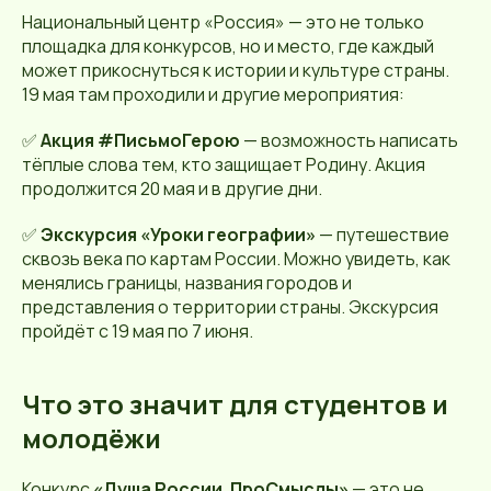
Национальный центр «Россия» — это не только
площадка для конкурсов, но и место, где каждый
может прикоснуться к истории и культуре страны.
19 мая там проходили и другие мероприятия:
✅
Акция #ПисьмоГерою
— возможность написать
тёплые слова тем, кто защищает Родину. Акция
продолжится 20 мая и в другие дни.
✅
Экскурсия «Уроки географии»
— путешествие
сквозь века по картам России. Можно увидеть, как
менялись границы, названия городов и
представления о территории страны. Экскурсия
пройдёт с 19 мая по 7 июня.
Что это значит для студентов и
молодёжи
Конкурс
«Душа России. ПроСмыслы»
— это не