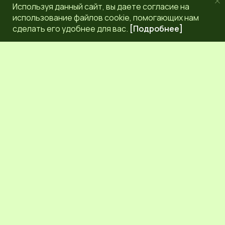
Используя данный сайт, вы даете согласие на
использование файлов cookie, помогающих нам
сделать его удобнее для вас.
[Подробнее]
РЕДАКЦИЯ
КОНТАКТЫ
НАШИ КОРРЕСПОНДЕНТЫ
СЕТЕВОЕ ИЗДАНИЕ.
Регистрационный номер Эл № ФС77-83872 от 30
сентября 2022 г. выдан Федеральной службой по надзору
в сфере связи, информационных технологий и массовых