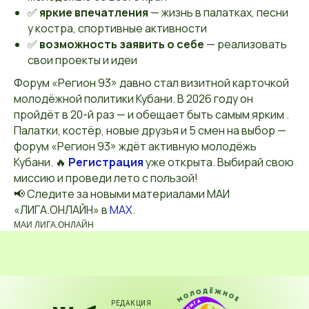
✅
яркие впечатления
— жизнь в палатках, песни
у костра, спортивные активности
✅
возможность заявить о себе
— реализовать
свои проекты и идеи
Форум «Регион 93» давно стал визитной карточкой
молодёжной политики Кубани. В 2026 году он
пройдёт в 20-й раз — и обещает быть самым ярким .
Палатки, костёр, новые друзья и 5 смен на выбор —
форум «Регион 93» ждёт активную молодёжь
Кубани. 🔥
Регистрация
уже открыта. Выбирай свою
миссию и проведи лето с пользой!
📢 Следите за новыми материалами МАИ
«ЛИГА.ОНЛАЙН» в
MAX
.
МАИ ЛИГА.ОНЛАЙН
РЕДАКЦИЯ