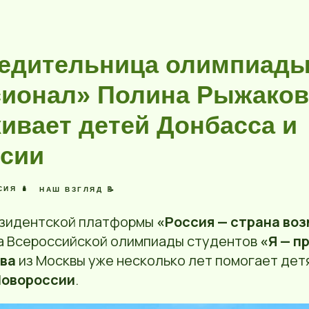
обедительница олимпиад
ионал» Полина Рыжаков
ивает детей Донбасса и
сии
ИЯ 🪆
НАШ ВЗГЛЯД 📝
езидентской платформы
«Россия — страна во
 Всероссийской олимпиады студентов
«Я — п
ва
из Москвы уже несколько лет помогает дет
Новороссии
.