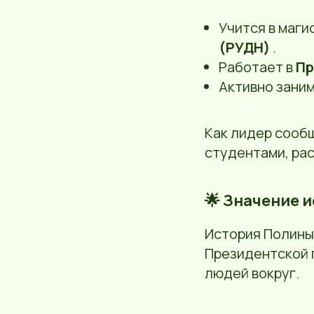
Учится в маг
(РУДН)
.
Работает в
Пр
Активно зани
Как лидер сооб
студентами, рас
🌟 Значение 
История Полины 
Президентской 
людей вокруг.