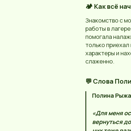
🏕️ Как всё н
Знакомство с м
работы в лагер
помогала налажи
только приехал 
характеры и на
слаженно.
💬 Слова Пол
Полина Рыжа
«Для меня ос
вернуться до
них тоже раз