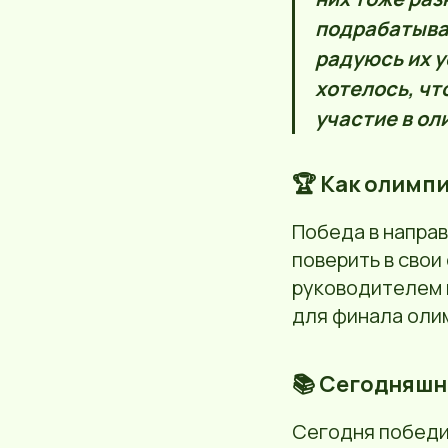
подрабатываю
радуюсь их у
хотелось, чт
участие в ол
🏆 Как олимп
Победа в напра
поверить в свои
руководителем и
для финала ол
📚 Сегодняшн
Сегодня победи