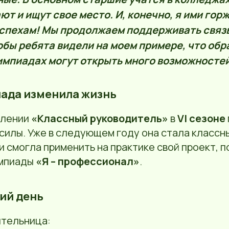
т и ищут свое место. И, конечно, я ими горж
спехам! Мы продолжаем поддерживать связь
обы ребята видели на моем примере, что обр
импиадах могут открыть много возможносте
иада изменила жизнь
влении
«Классный руководитель»
в
VI сезоне
 силы. Уже в следующем году она стала классн
 смогла применить на практике свой проект, 
импиады
«Я – профессионал»
.
ий день
тельница: