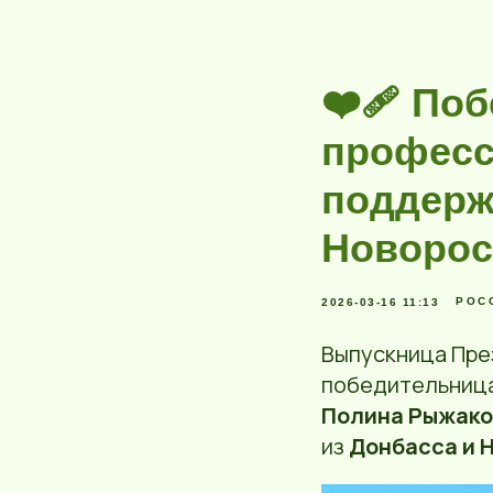
❤️‍🩹 П
професс
поддерж
Новорос
РОСС
2026-03-16 11:13
Выпускница Пр
победительница
Полина Рыжако
из
Донбасса и 