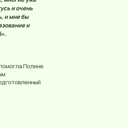
усь и очень
, и мне бы
азование и
й».
помогла Полине
ым
подготовленный