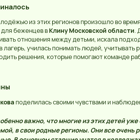
ачиналось
олодёжью из этих регионов произошло во врем
е для беженцев в
Клину Московской области
.
вать отношения между детьми, искала подход 
в лагерь, училась понимать людей, учитывать 
ходить решения, которые помогают команде ра
ины
кова
поделилась своими чувствами и наблюде
обенно важно, что многие из этих детей уже
мой, в свои родные регионы. Они все очень р
ные. В основном старшие учатся в колледжах