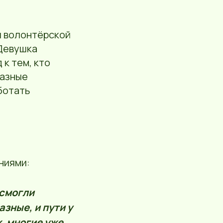
я волонтёрской
 Девушка
к тем, кто
разные
ботать
ниями:
 смогли
азные, и пути у
, многие уже