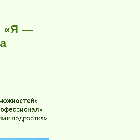
ы «Я —
а
зможностей»
,
рофессионал»
ям и подросткам