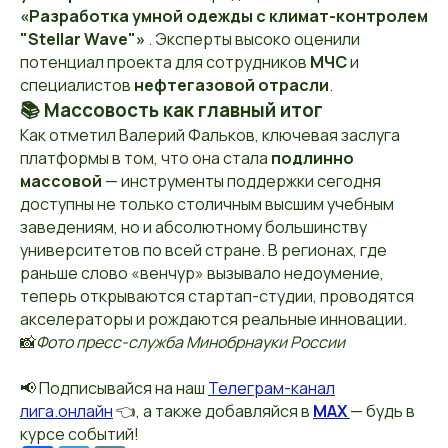
«Разработка умной одежды с климат-контролем
"Stellar Wave"»
. Эксперты высоко оценили
потенциал проекта для сотрудников
МЧС
и
специалистов
нефтегазовой отрасли
.
📚
Массовость как главный итог
Как отметил Валерий Фальков, ключевая заслуга
платформы в том, что она стала
подлинно
массовой
— инструменты поддержки сегодня
доступны не только столичным высшим учебным
заведениям, но и абсолютному большинству
университетов по всей стране. В регионах, где
раньше слово «венчур» вызывало недоумение,
теперь открываются стартап-студии, проводятся
акселераторы и рождаются реальные инновации.
📸
Фото пресс-служба Минобрнауки России
📢 Подписывайся на наш
Телеграм-канал
лига.онлайн
👈, а также добавляйся в
MAX
— будь в
курсе событий!