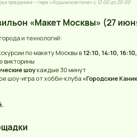
а праздника — парк «Ходынское поле» с 12:00 до 20:00
вильон «Макет Москвы» (27 июн
города и технологий:
скурсии по макету Москвы в
12:10, 14:10, 16:10
е викторины
ические шоу
каждые 30 минут
ое шоу-игра от хобби-клуба
«Городские Каник
й.
ощадки