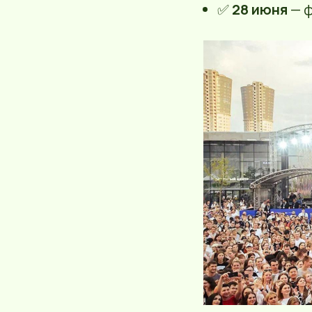
✅
28 июня
— ф