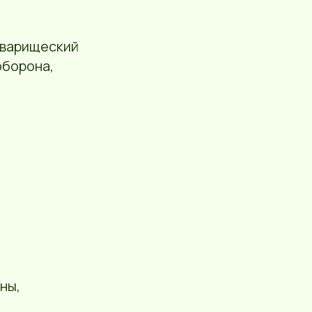
оварищеский
оборона,
ны,