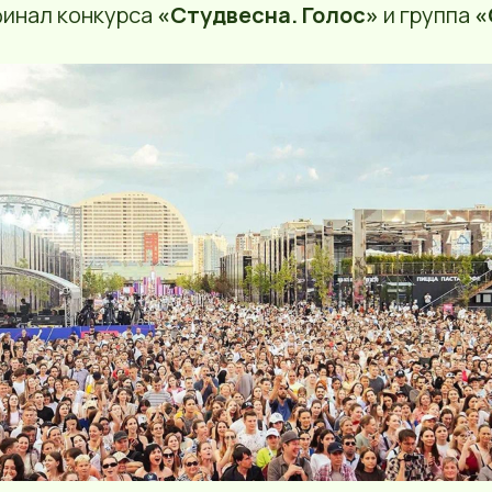
инал конкурса
«Студвесна. Голос»
и группа
«