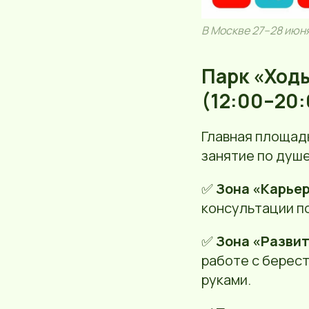
В Москве 27–28 июн
Парк «Ход
(12:00–20:
Главная площад
занятие по душе
✅
Зона «Карье
консультации по
✅
Зона «Разви
работе с берест
руками.