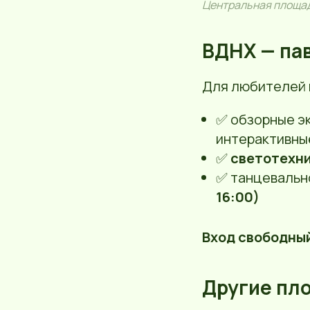
Центральная площадк
ВДНХ — па
Для любителей 
✅ обзорные эк
интерактивны
✅
светотехн
✅ танцевальн
16:00)
Вход свободны
Другие пл