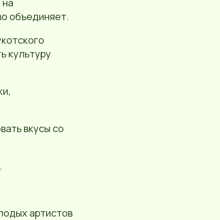
 на
во объединяет.
укотского
ть культуру
ки,
вать вкусы со
.
олодых артистов