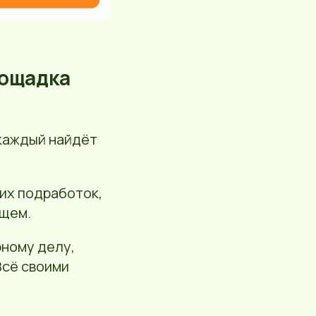
лощадка
 каждый найдёт
их подработок,
ущем.
рному делу,
Всё своими