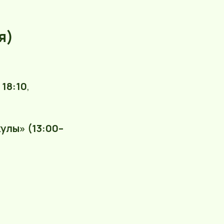
я)
, 18:10
,
улы» (13:00–