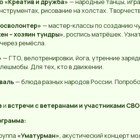
о «Креатив и дружба»
— народные танцы, игра
нструментах, рисование на холстах. Творчест
осволонтер»
— мастер-классы по созданию ч
ен – хозяин тундры»
, роспись матрёшек. Узна
 через ремёсла.
»
— ГТО, велотренировки, йога, утренние заряд
ешмобы. Для тех, кто в движении.
валь
— блюда разных народов России. Попробо
з
и
встречи с ветеранами и участниками СВО
ограмма:
руппа
«Уматурман»
, акустический концерт м