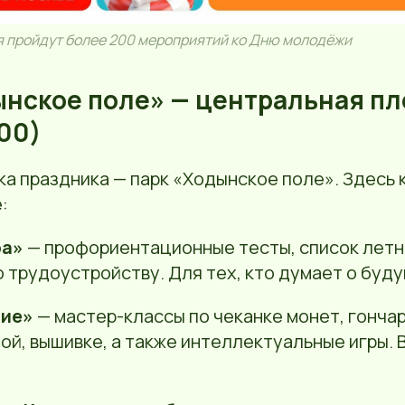
я пройдут более 200 мероприятий ко Дню молодёжи
ынское поле» — центральная п
00)
ка праздника — парк «Ходынское поле». Здесь
:
ра»
— профориентационные тесты, список летн
 трудоустройству. Для тех, кто думает о буд
тие»
— мастер-классы по чеканке монет, гонча
ой, вышивке, а также интеллектуальные игры. 