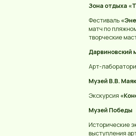
Зона отдыха «Т
Фестиваль
«Эне
матч по пляжном
творческие мас
Дарвиновский м
Арт-лаборатор
Музей В.В. Маяк
Экскурсия
«Кон
Музей Победы
Исторические эк
выступления арт