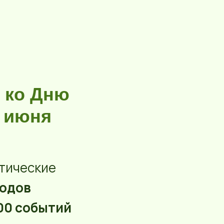
 ко Дню
8 июня
атические
родов
00 событий