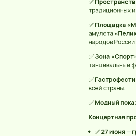
✅
Пространств
традиционных и
✅
Площадка «М
амулета
«Пелик
народов России
✅
Зона «Спорт
танцевальные фл
✅
Гастрофести
всей страны.
✅
Модный пока
Концертная пр
✅
27 июня
— г