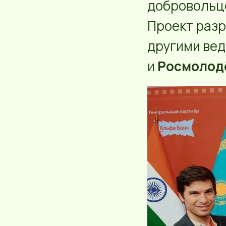
добровольце
Проект раз
другими вед
и
Росмолод