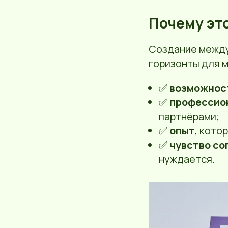
Почему эт
Создание между
горизонты для 
✅
возможност
✅
профессио
партнёрами;
✅
опыт
, кото
✅
чувство со
нуждается.