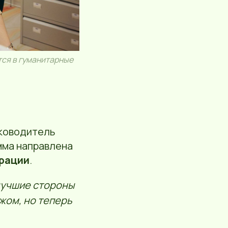
тся в гуманитарные
уководитель
мма направлена
ерации
.
лучшие стороны
жом, но теперь