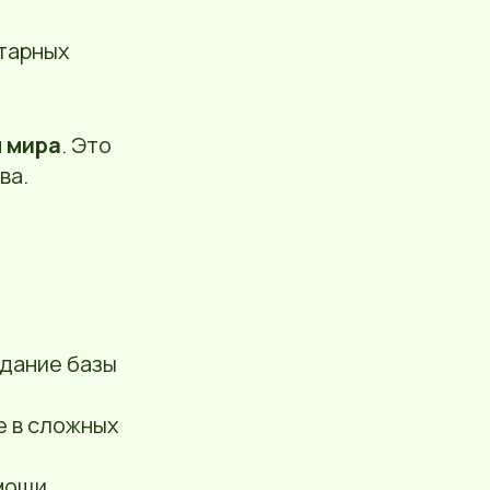
итарных
ы мира
. Это
ва.
дание базы
е в сложных
мощи.