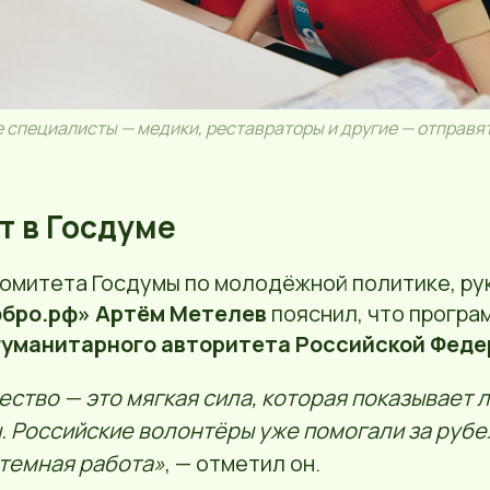
специалисты — медики, реставраторы и другие — отправя
т в Госдуме
омитета Госдумы по молодёжной политике, р
бро.рф»
Артём Метелев
пояснил, что програ
гуманитарного авторитета Российской Фед
ство — это мягкая сила, которая показывает 
. Российские волонтёры уже помогали за рубе
стемная работа»
, — отметил он.