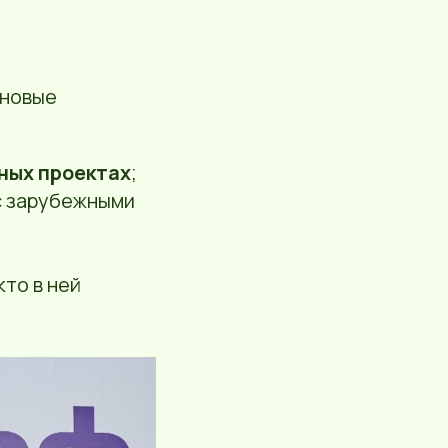
 новые
ных проектах
;
с зарубежными
кто в ней