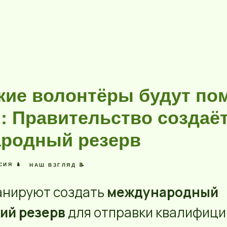
кие волонтёры будут пом
: Правительство создаё
родный резерв
СИЯ 🪆
НАШ ВЗГЛЯД 📝
анируют создать
международный
ий резерв
для отправки квалифиц