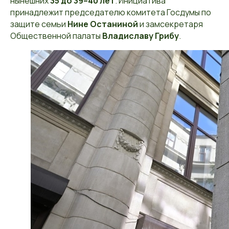
нынешних
35 до 39–40 лет
. Инициатива
принадлежит председателю комитета Госдумы по
защите семьи
Нине Останиной
и замсекретаря
Общественной палаты
Владиславу Грибу
.