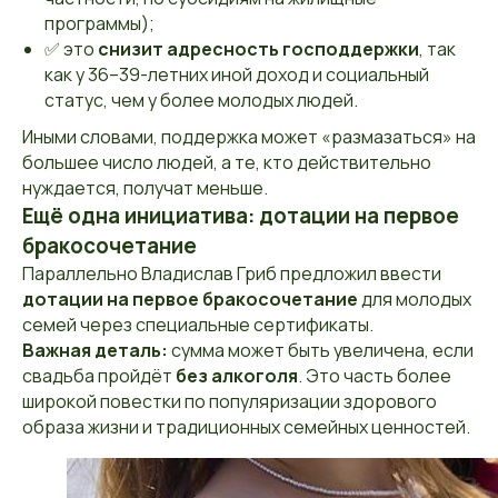
программы);
✅ это
снизит адресность господдержки
, так
как у 36–39-летних иной доход и социальный
статус, чем у более молодых людей.
Иными словами, поддержка может «размазаться» на
большее число людей, а те, кто действительно
нуждается, получат меньше.
Ещё одна инициатива: дотации на первое
бракосочетание
Параллельно Владислав Гриб предложил ввести
дотации на первое бракосочетание
для молодых
семей через специальные сертификаты.
Важная деталь:
сумма может быть увеличена, если
свадьба пройдёт
без алкоголя
. Это часть более
широкой повестки по популяризации здорового
образа жизни и традиционных семейных ценностей.