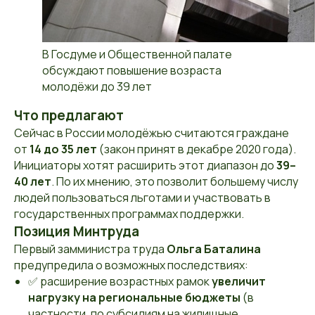
В Госдуме и Общественной палате
обсуждают повышение возраста
молодёжи до 39 лет
Что предлагают
Сейчас в России молодёжью считаются граждане
от
14 до 35 лет
(закон принят в декабре 2020 года).
Инициаторы хотят расширить этот диапазон до
39–
40 лет
. По их мнению, это позволит большему числу
людей пользоваться льготами и участвовать в
государственных программах поддержки.
Позиция Минтруда
Первый замминистра труда
Ольга Баталина
предупредила о возможных последствиях:
✅ расширение возрастных рамок
увеличит
нагрузку на региональные бюджеты
(в
частности, по субсидиям на жилищные