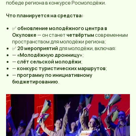
победе региона в конкурсе Росмолодёжи.
Что планируется на средства:
✅
обновление молодёжного центра в
Окуловке
— он станет
четвёртым
современным
пространством для молодёжи региона;
✅
20 мероприятий
для молодёжи, включая:
—
«Молодёжную дронницу»
;
—
слёт сельской молодёжи
;
—
конкурс туристических маршрутов
;
—
программу по инициативному
бюджетированию
.