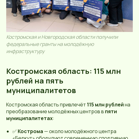
Костромская и Новгородская области получили
федеральные гранты на молодёжную
инфраструктуру
Костромская область: 115 млн
рублей на пять
муниципалитетов
Костромская область привлечёт
115 млн рублей
на
преобразование молодёжных центров в
пяти
муниципалитетах
:
✅
Кострома
— около молодёжного центра
«Беркут» оборудуют современную спортивную