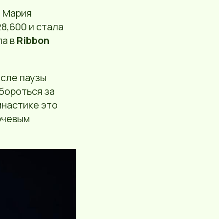
и Мария
8,600 и стала
ла в
Ribbon
осле паузы
 бороться за
мнастике это
ючевым