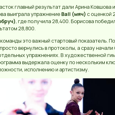
асток главный результат дали Арина Ковшова 
ова выиграла упражнение
Ball (мяч)
с оценкой 2
обруч)
, где получила 28,400. Борисова победи
ьтатом 28,800.
 команды это важный стартовый показатель. П
просто вернулись в протоколы, а сразу начали
 отдельных упражнениях. В художественной ги
программа выдержала оценку по нескольким кл
ложности, исполнению и артистизму.