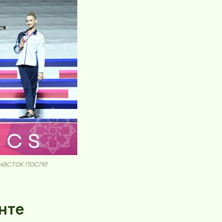
насток после
енте