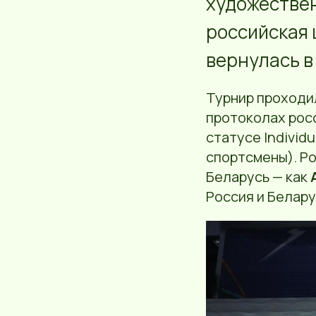
художествен
российская 
вернулась в
Турнир проходил
протоколах рос
статусе Individ
спортсмены). Ро
Беларусь — как
Россия и Белару