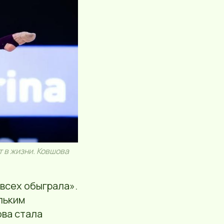
 в жизни. Ковшова
 всех обыграла».
льким
ова стала