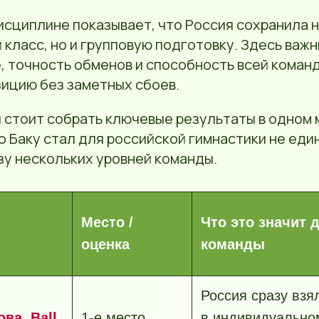
исциплине показывает, что Россия сохранила 
класс, но и групповую подготовку. Здесь важ
, точность обменов и способность всей коман
ицию без заметных сбоев.
 стоит собрать ключевые результаты в одном 
о Баку стал для российской гимнастики не еди
зу нескольких уровней команды.
Место /
Что это значит 
оценка
команды
Россия сразу взя
ва, Ball
1-е место,
в индивидуально