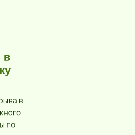
 в
ку
рыва в
жного
ы по