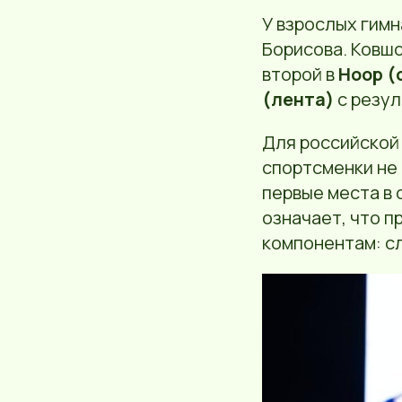
У взрослых гимн
Борисова. Ковш
второй в
Hoop (
(лента)
с резул
Для российской
спортсменки не 
первые места в
означает, что 
компонентам: с