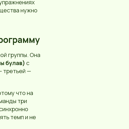
 упражнениях
ущества нужно
программу
ой группы. Она
ры булав)
с
— третьей —
отому что на
манды три
 синхронно
ять темп и не