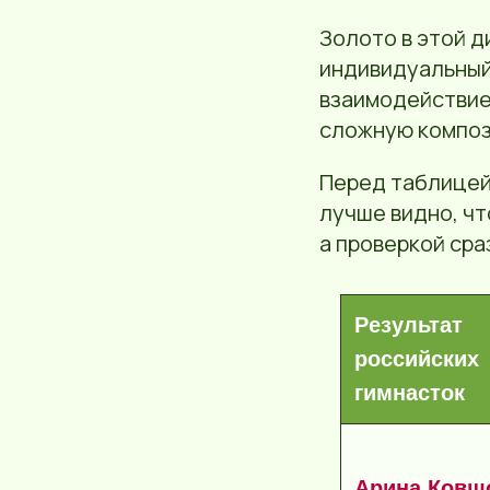
Золото в этой д
индивидуальный 
взаимодействие
сложную композ
Перед таблицей
лучше видно, чт
а проверкой сра
Результат
российских
гимнасток
Арина Ковшо