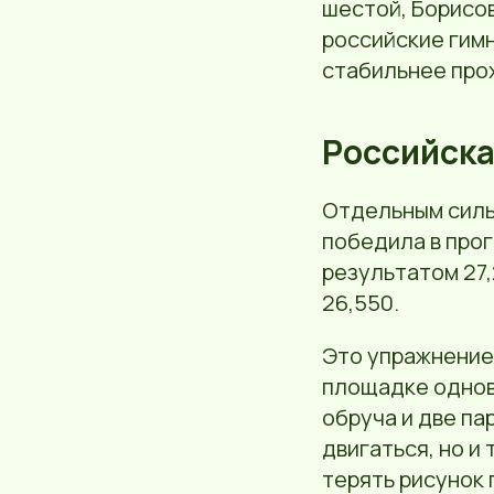
шестой, Борисов
российские гим
стабильнее про
Российска
Отдельным силь
победила в про
результатом 27,
26,550.
Это упражнение
площадке однов
обруча и две па
двигаться, но и
терять рисунок 