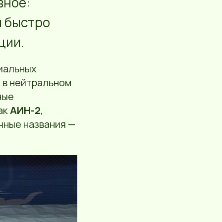
вное:
и быстро
ции.
циальных
 в нейтральном
ные
ак
АИН-2
,
чные названия —