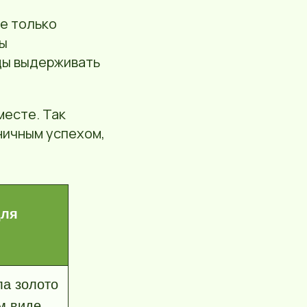
не только
ны
ды выдерживать
месте. Так
ничным успехом,
для
ла золото
м виде