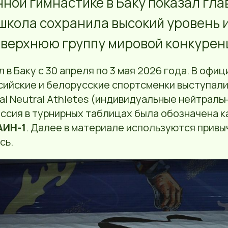
ной гимнастике в Баку показал гла
школа сохранила высокий уровень 
 верхнюю группу мировой конкурен
 в Баку с 30 апреля по 3 мая 2026 года. В офи
сийские и белорусские спортсменки выступали
ual Neutral Athletes (индивидуальные нейтраль
ссия в турнирных таблицах была обозначена к
АИН-1
. Далее в материале используются привы
сь.