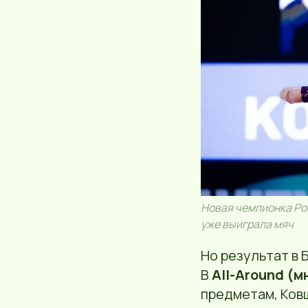
Новая чемпионка Ро
уже выиграла мяч
Но результат в 
В
All-Around (м
предметам, Ковш