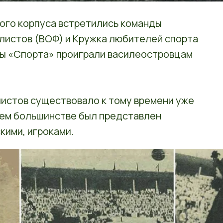
кого корпуса встретились команды
истов (ВОФ) и Кружка любителей спорта
ты «Спорта» проиграли василеостровцам
истов существовало к тому времени уже
щем большинстве был представлен
кими, игроками.